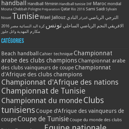
handball
Maroc
Handball féminin
mondial
Handball tunisie
IHF
Qatar
Sami Saidi
Mouna Chebbah
Pologne
Rio 2016
Sylvain
Préparation
Tunisie
Wael Jallouz
الترجي الرياضي
النادي
Nouet
الجزائر
تونس
الافريقي
النجم الرياضي الساحلي
مصر 2016
كرة اليد النسائية
مكارم المهدية
وائل جلوز
Catégories
Championnat
Beach handball
Cahier technique
arabe des clubs champions
Championnat arabe
Championnat
des clubs vainqueurs de coupe
d'Afrique des clubs champions
Championnat d'Afrique des nations
Championnat de Tunisie
Clubs
Championnat du monde
tunisiens
Coupe d'Afrique des vainqueurs de
Coupe de Tunisie
coupe
Coupe du monde des clubs
Equipe nationale