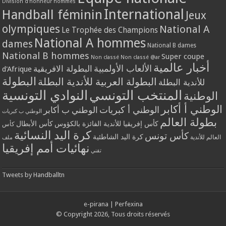
Division d'honneur hommes
International
Handball féminin
Jeux
olympiques
National A
Le Trophée des Champions
National A hommes
dames
National B dames
National B hommes
Super coupe
Non classé
Non classé @ar
أخبار عالمية
الألعاب الأولمبية
البطولة الافريقية
d'Afrique
البطولة
البطولة العربية للأندية البطلة
للأندية البطلة
المنتخب التونسي
النوادي التونسية
الوطنية
الوطني أ أكابر
الوطني أ كبريات
الوطني ب أكابر
الوطني ب كبريات
بطولة العالم
كأس إفريقيا للأندية الفائزة بالكؤوس
كأس الأبطال
كأس
كرة اليد النسائية
كأس تونس
كرة اليد الشاطئية
العالم للأندية
ملف
نهائيات أمم إفريقيا
تقني
Tweets by Handballtn
e-pirana
|
Perfexina
© Copyright 2026, Tous droits réservés