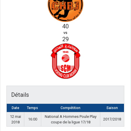
40
vs
29
Détails
Date
Temps
Compétition
Saison
12 mai
National A Hommes Poule Play
16:00
2017/2018
2018
coupe de la ligue 17/18