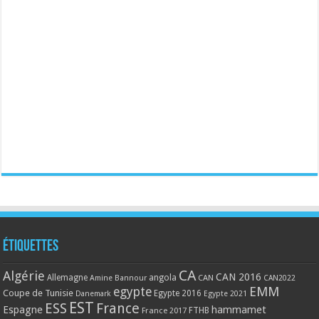
Étiquettes
CA
Algérie
CAN 2016
Allemagne
angola
CAN
Amine Bannour
CAN2022
EMM
egypte
Coupe de Tunisie
Egypte 2016
Danemark
Egypte 2021
EST
ESS
France
Espagne
hammamet
France 2017
FTHB