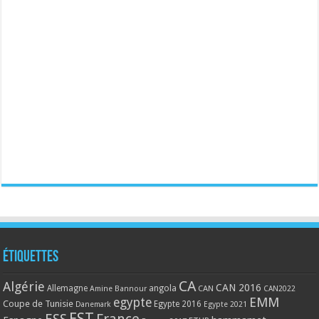
Étiquettes
CA
Algérie
CAN 2016
Allemagne
angola
CAN
Amine Bannour
CAN2022
EMM
egypte
Coupe de Tunisie
Egypte 2016
Danemark
Egypte 2021
EST