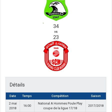
34
vs
23
Détails
Date
Temps
Compétition
Saison
2 mai
National A Hommes Poule Play
16:00
2017/2018
2018
coupe de la ligue 17/18