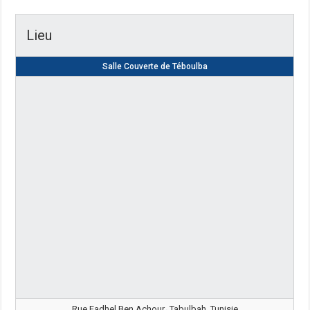
Lieu
Salle Couverte de Téboulba
Rue Fadhel Ben Achour، Tabulbah, Tunisie