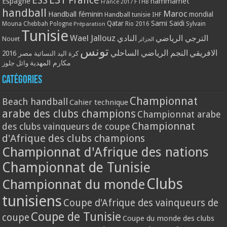
ESS
France
Espagne
hammamet
France 2017
FTHB
handball
Maroc
Handball féminin
mondial
Handball tunisie
IHF
Qatar
Sami Saidi
Mouna Chebbah
Pologne
Rio 2016
Sylvain
Préparation
Tunisie
Wael Jallouz
الترجي الرياضي
النادي
Nouet
الجزائر
تونس
الافريقي
النجم الرياضي الساحلي
مصر 2016
كرة اليد النسائية
مكارم المهدية
وائل جلوز
Catégories
Championnat
Beach handball
Cahier technique
arabe des clubs champions
Championnat arabe
Championnat
des clubs vainqueurs de coupe
d'Afrique des clubs champions
Championnat d'Afrique des nations
Championnat de Tunisie
Clubs
Championnat du monde
tunisiens
Coupe d'Afrique des vainqueurs de
Coupe de Tunisie
coupe
Coupe du monde des clubs