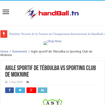
Première Victoire de la Tunisie au Championnat International de Handball 
tournoi international Hammamet 2023 : programme et liste des joueurs co
Home
/
Événement
/
Aigle sportif de Téboulba vs Sporting Club de
Moknine
Aigle sportif de Téboulba vs Sporting Club
de Moknine
2 mai 2018