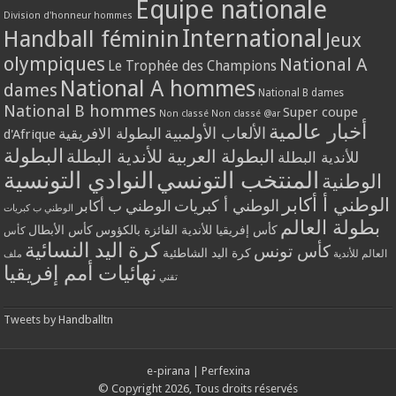
Equipe nationale
Division d'honneur hommes
International
Handball féminin
Jeux
olympiques
National A
Le Trophée des Champions
National A hommes
dames
National B dames
National B hommes
Super coupe
Non classé
Non classé @ar
أخبار عالمية
الألعاب الأولمبية
البطولة الافريقية
d'Afrique
البطولة
البطولة العربية للأندية البطلة
للأندية البطلة
المنتخب التونسي
النوادي التونسية
الوطنية
الوطني أ أكابر
الوطني أ كبريات
الوطني ب أكابر
الوطني ب كبريات
بطولة العالم
كأس إفريقيا للأندية الفائزة بالكؤوس
كأس الأبطال
كأس
كرة اليد النسائية
كأس تونس
كرة اليد الشاطئية
العالم للأندية
ملف
نهائيات أمم إفريقيا
تقني
Tweets by Handballtn
e-pirana
|
Perfexina
© Copyright 2026, Tous droits réservés