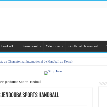
 handball
International
Calendrier
Résultat et classement
C
isie au Championnat International de Handball au Koweït
a vs Jendouba Sports HandBall
vs Jendouba Sports HandBall