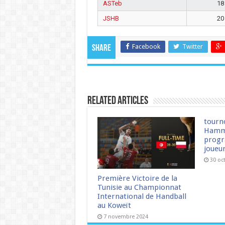
ASTeb
18
JSHB
20
Facebook
Twitter
Share
Related Articles
tourn
Hamm
progr
joueu
30 oc
Première Victoire de la
Tunisie au Championnat
International de Handball
au Koweït
7 novembre 2024