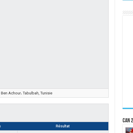
 Ben Achour، Tabulbah, Tunisie
CAN 2
s
Résultat