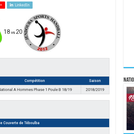
+
LinkedIn
18
20
vs
Natio
Compétition
Saison
ational A Hommes Phase 1 Poule B 18/19
2018/2019
le Couverte de Téboulba