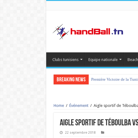
Clubs tunisiens
Equipe nationale
Beach
Breaking News
Première Victoire de la Tun
Home
/
Événement
/
Aigle sportif de Téboulb
Aigle sportif de Téboulba 
22 septembre 2018