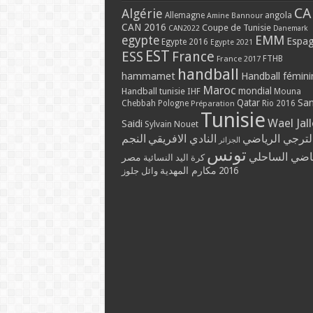
CA
Algérie
Allemagne
angola
Amine Bannour
CAN 2016
Coupe de Tunisie
CAN2022
Danemark
EMM
egypte
Espa
Egypte 2016
Egypte 2021
EST
ESS
France
France 2017
FTHB
handball
hammamet
Handball fémini
Maroc
mondial
Handball tunisie
IHF
Mouna
Qatar
Sa
Chebbah
Pologne
Rio 2016
Préparation
Tunisie
Wael Jal
Saidi
Sylvain Nouet
لترجي الرياضي
النادي الافريقي
النجم
الجزائر
تونس
ياضي الساحلي
مصر
كرة اليد النسائية
مكارم المهدية
2016
وائل جلوز