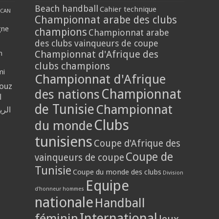
Beach handball
Cahier technique
CAN
Championnat arabe des clubs
gne
champions
Championnat arabe
des clubs vainqueurs de coupe
Championnat d'Afrique des
n
clubs champions
mi
Championnat d'Afrique
louz
Championnat
des nations
ا
de Tunisie
Championnat
الر
Clubs
du monde
tunisiens
Coupe d'Afrique des
Coupe de
vainqueurs de coupe
Tunisie
Coupe du monde des clubs
Division
Equipe
d'honneur hommes
nationale
Handball
International
féminin