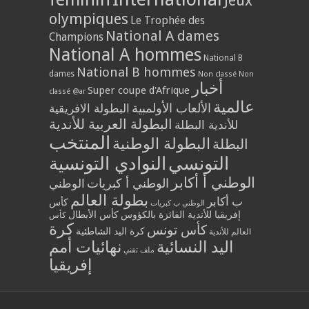
Jeux
olympiques
Le Trophée des
National A dames
Champions
National A hommes
National B
National B hommes
dames
Non classé
Non
أخبار
Super coupe d'Afrique
classé @ar
عالمية
الألعاب الأولمبية
البطولة الافريقية
البطولة العربية للأندية
للأندية البطلة
المنتخب
البطولة الوطنية
البطلة
التونسي
النوادي التونسية
الوطني أ أكابر
الوطني أ كبريات
الوطني
بطولة العالم
ب أكابر
كأس
الوطني ب كبريات
إفريقيا للأندية الفائزة بالكؤوس
كأس الأبطال
كأس
كرة
كأس تونس
كرة اليد الشاطئية
العالم للأندية
اليد النسائية
نهائيات أمم
ملف تقني
إفريقيا