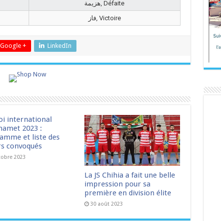
هزيمة, Défaite
فاز, Victoire
Google +
LinkedIn
oi international
amet 2023 :
amme et liste des
rs convoqués
tobre 2023
La JS Chihia a fait une belle
impression pour sa
première en division élite
30 août 2023