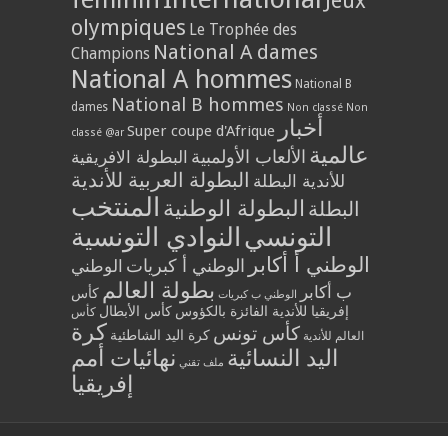
Jeux
olympiques
Le Trophée des
National A dames
Champions
National A hommes
National B
National B hommes
dames
Non classé
Non
أخبار
Super coupe d'Afrique
classé @ar
عالمية
الألعاب الأولمبية
البطولة الافريقية
البطولة العربية للأندية
للأندية البطلة
المنتخب
البطولة الوطنية
البطلة
التونسي
النوادي التونسية
الوطني أ أكابر
الوطني أ كبريات
الوطني
بطولة العالم
ب أكابر
كأس
الوطني ب كبريات
إفريقيا للأندية الفائزة بالكؤوس
كأس الأبطال
كأس
كرة
كأس تونس
كرة اليد الشاطئية
العالم للأندية
اليد النسائية
نهائيات أمم
ملف تقني
إفريقيا