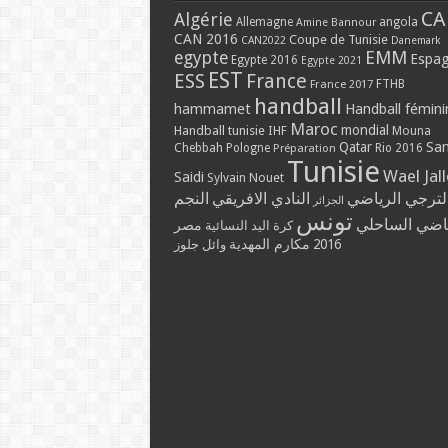
CA
Algérie
Allemagne
angola
Amine Bannour
CAN 2016
Coupe de Tunisie
CAN2022
Danemark
EMM
egypte
Espa
Egypte 2016
Egypte 2021
EST
ESS
France
France 2017
FTHB
handball
hammamet
Handball fémini
Maroc
mondial
Handball tunisie
IHF
Mouna
Qatar
Sa
Chebbah
Pologne
Rio 2016
Préparation
Tunisie
Wael Jal
Saidi
Sylvain Nouet
لترجي الرياضي
النادي الافريقي
النجم
الجزائر
تونس
ياضي الساحلي
مصر
كرة اليد النسائية
مكارم المهدية
2016
وائل جلوز