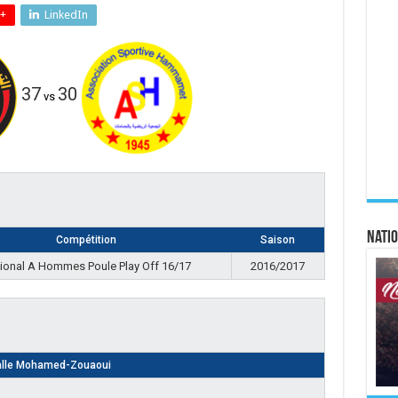
+
LinkedIn
37
30
vs
Natio
Compétition
Saison
ional A Hommes Poule Play Off 16/17
2016/2017
lle Mohamed-Zouaoui