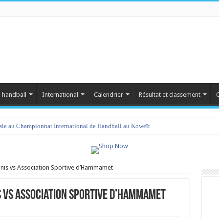
 handball
International
Calendrier
Résultat et classement
C
isie au Championnat International de Handball au Koweït
unis vs Association Sportive d’Hammamet
s vs Association Sportive d’Hammamet