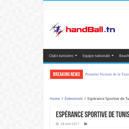
Clubs tunisiens
Equipe nationale
Beach
Breaking News
Première Victoire de la Tun
Home
/
Événement
/
Espérance Sportive de T
Espérance Sportive de Tuni
28 avril 2017