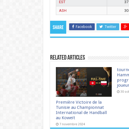
EST
37
ASH
30
Facebook
Twitter
Share
Related Articles
tourn
Hamm
progr
joueu
30 oc
Première Victoire de la
Tunisie au Championnat
International de Handball
au Koweït
7 novembre 2024