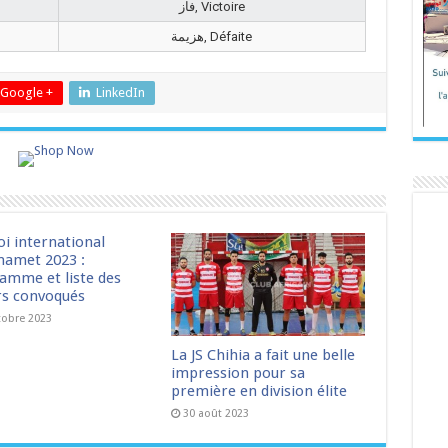
فاز, Victoire
هزيمة, Défaite
Google +
LinkedIn
oi international
amet 2023 :
amme et liste des
rs convoqués
tobre 2023
La JS Chihia a fait une belle
impression pour sa
première en division élite
30 août 2023