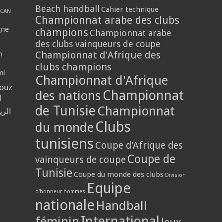
Beach handball
Cahier technique
CAN
Championnat arabe des clubs
gne
champions
Championnat arabe
des clubs vainqueurs de coupe
Championnat d'Afrique des
n
clubs champions
mi
Championnat d'Afrique
louz
Championnat
des nations
ا
de Tunisie
Championnat
الر
Clubs
du monde
tunisiens
Coupe d'Afrique des
Coupe de
vainqueurs de coupe
Tunisie
Coupe du monde des clubs
Division
Equipe
d'honneur hommes
nationale
Handball
International
féminin