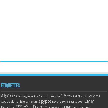
Étiquettes
CA
Algérie
CAN 2016
Allemagne
angola
CAN
Amine Bannour
CAN2022
EMM
egypte
Coupe de Tunisie
Egypte 2016
Danemark
Egypte 2021
EST
ESS
France
Espagne
hammamet
France 2017
FTHB