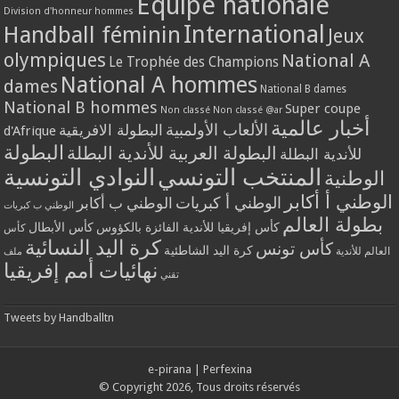
Equipe nationale
Division d'honneur hommes
International
Handball féminin
Jeux
olympiques
National A
Le Trophée des Champions
National A hommes
dames
National B dames
National B hommes
Super coupe
Non classé
Non classé @ar
أخبار عالمية
الألعاب الأولمبية
البطولة الافريقية
d'Afrique
البطولة
البطولة العربية للأندية البطلة
للأندية البطلة
المنتخب التونسي
النوادي التونسية
الوطنية
الوطني أ أكابر
الوطني أ كبريات
الوطني ب أكابر
الوطني ب كبريات
بطولة العالم
كأس إفريقيا للأندية الفائزة بالكؤوس
كأس الأبطال
كأس
كرة اليد النسائية
كأس تونس
كرة اليد الشاطئية
العالم للأندية
ملف
نهائيات أمم إفريقيا
تقني
Tweets by Handballtn
e-pirana
|
Perfexina
© Copyright 2026, Tous droits réservés