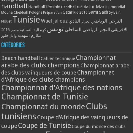
handball
Maroc
Handball féminin
mondial
Handball tunisie
IHF
Qatar
Sami Saidi
Mouna Chebbah
Pologne
Rio 2016
Sylvain
Préparation
Tunisie
Wael Jallouz
الترجي الرياضي
النادي
Nouet
الجزائر
تونس
الافريقي
النجم الرياضي الساحلي
مصر 2016
كرة اليد النسائية
مكارم المهدية
وائل جلوز
Catégories
Championnat
Beach handball
Cahier technique
arabe des clubs champions
Championnat arabe
Championnat
des clubs vainqueurs de coupe
d'Afrique des clubs champions
Championnat d'Afrique des nations
Championnat de Tunisie
Clubs
Championnat du monde
tunisiens
Coupe d'Afrique des vainqueurs de
Coupe de Tunisie
coupe
Coupe du monde des clubs