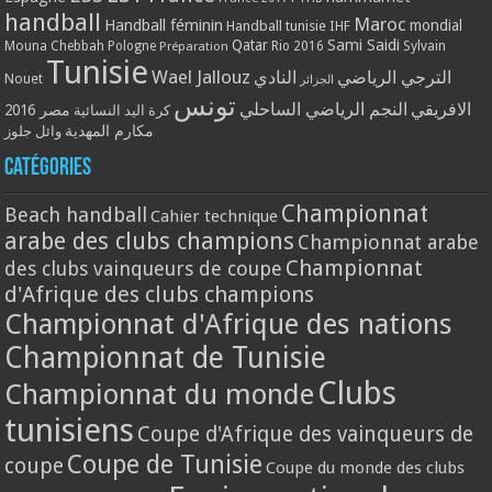
handball
Maroc
Handball féminin
mondial
Handball tunisie
IHF
Qatar
Sami Saidi
Mouna Chebbah
Pologne
Rio 2016
Sylvain
Préparation
Tunisie
Wael Jallouz
الترجي الرياضي
النادي
Nouet
الجزائر
تونس
الافريقي
النجم الرياضي الساحلي
مصر 2016
كرة اليد النسائية
مكارم المهدية
وائل جلوز
Catégories
Championnat
Beach handball
Cahier technique
arabe des clubs champions
Championnat arabe
Championnat
des clubs vainqueurs de coupe
d'Afrique des clubs champions
Championnat d'Afrique des nations
Championnat de Tunisie
Clubs
Championnat du monde
tunisiens
Coupe d'Afrique des vainqueurs de
Coupe de Tunisie
coupe
Coupe du monde des clubs