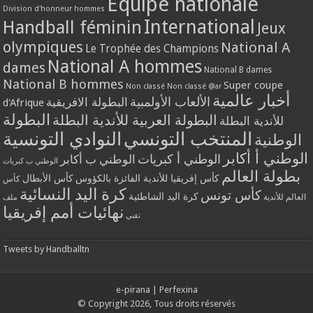
Equipe nationale
Division d'honneur hommes
International
Handball féminin
Jeux
olympiques
National A
Le Trophée des Champions
National A hommes
dames
National B dames
National B hommes
Super coupe
Non classé
Non classé @ar
أخبار عالمية
الألعاب الأولمبية
البطولة الافريقية
d'Afrique
البطولة
البطولة العربية للأندية البطلة
للأندية البطلة
المنتخب التونسي
النوادي التونسية
الوطنية
الوطني أ أكابر
الوطني أ كبريات
الوطني ب أكابر
الوطني ب كبريات
بطولة العالم
كأس إفريقيا للأندية الفائزة بالكؤوس
كأس الأبطال
كأس
كرة اليد النسائية
كأس تونس
كرة اليد الشاطئية
العالم للأندية
ملف
نهائيات أمم إفريقيا
تقني
Tweets by Handballtn
e-pirana
|
Perfexina
© Copyright 2026, Tous droits réservés