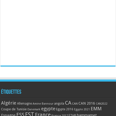
Étiquettes
CA
Algérie
CAN 2016
Allemagne
angola
CAN
Amine Bannour
CAN2022
EMM
egypte
Coupe de Tunisie
Egypte 2016
Danemark
Egypte 2021
EST
ESS
France
Espagne
hammamet
France 2017
FTHB