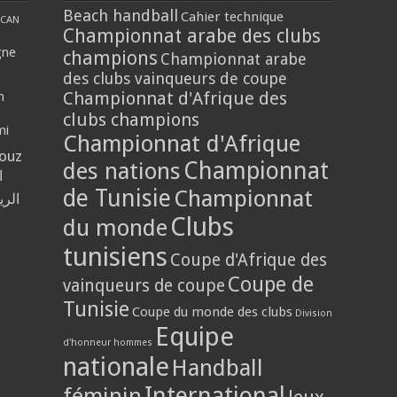
Beach handball
Cahier technique
CAN
Championnat arabe des clubs
gne
champions
Championnat arabe
des clubs vainqueurs de coupe
Championnat d'Afrique des
n
clubs champions
mi
Championnat d'Afrique
louz
Championnat
des nations
ا
de Tunisie
Championnat
الر
Clubs
du monde
tunisiens
Coupe d'Afrique des
Coupe de
vainqueurs de coupe
Tunisie
Coupe du monde des clubs
Division
Equipe
d'honneur hommes
nationale
Handball
International
féminin