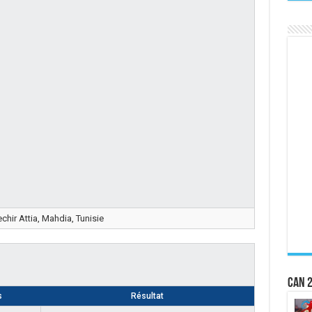
chir Attia, Mahdia, Tunisie
CAN 2
s
Résultat