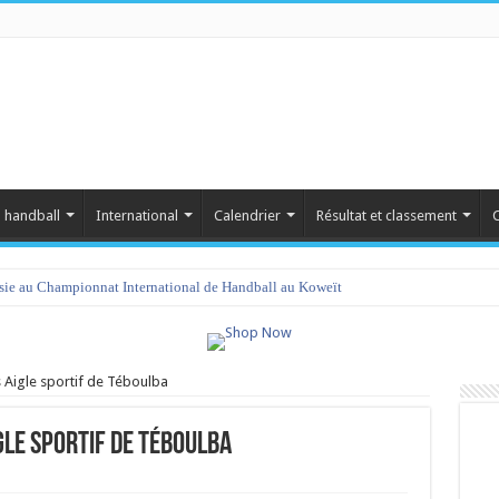
 handball
International
Calendrier
Résultat et classement
C
isie au Championnat International de Handball au Koweït
amet 2023 : programme et liste des joueurs convoqués
Aigle sportif de Téboulba
gle sportif de Téboulba