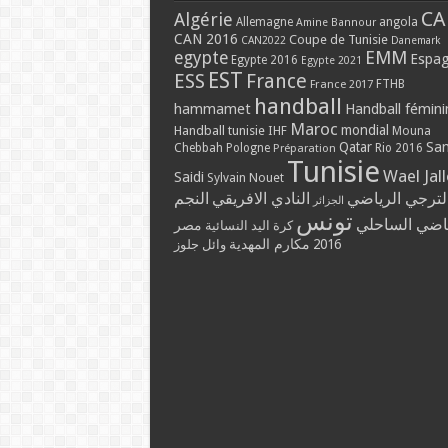
CA
Algérie
Allemagne
angola
Amine Bannour
CAN 2016
Coupe de Tunisie
CAN2022
Danemark
EMM
egypte
Espa
Egypte 2016
Egypte 2021
EST
ESS
France
France 2017
FTHB
handball
hammamet
Handball fémini
Maroc
mondial
Handball tunisie
IHF
Mouna
Qatar
Sa
Chebbah
Pologne
Rio 2016
Préparation
Tunisie
Wael Jal
Saidi
Sylvain Nouet
لترجي الرياضي
النادي الافريقي
النجم
الجزائر
تونس
ياضي الساحلي
مصر
كرة اليد النسائية
مكارم المهدية
2016
وائل جلوز