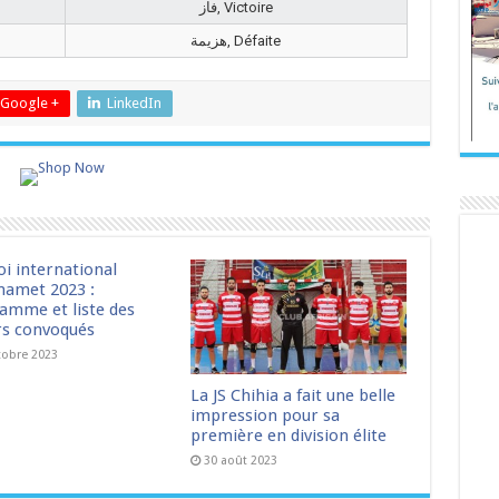
فاز, Victoire
هزيمة, Défaite
Google +
LinkedIn
oi international
amet 2023 :
amme et liste des
rs convoqués
tobre 2023
La JS Chihia a fait une belle
impression pour sa
première en division élite
30 août 2023