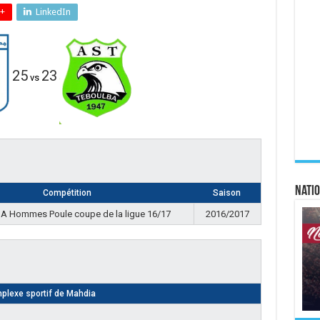
+
LinkedIn
25
23
vs
Natio
Compétition
Saison
 A Hommes Poule coupe de la ligue 16/17
2016/2017
plexe sportif de Mahdia