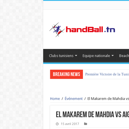
Clubs tunisiens
Equipe nationale
Beach
Breaking News
Première Victoire de la Tun
tournoi international Hamm
Home
/
Événement
/
El Makarem de Mahdia vs 
El Makarem de Mahdia vs Ai
15 avril 2017