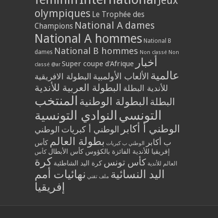
Jeux
olympiques
Le Trophée des
National A dames
Champions
National A hommes
National B
National B hommes
dames
Non classé
Non
أخبار
Super coupe d'Afrique
classé @ar
عالمية
الألعاب الأولمبية
البطولة الافريقية
البطولة العربية للأندية
للأندية البطلة
المنتخب
البطولة الوطنية
البطلة
التونسي
النوادي التونسية
الوطني أ أكابر
الوطني أ كبريات
الوطني
بطولة العالم
ب أكابر
كأس
الوطني ب كبريات
إفريقيا للأندية الفائزة بالكؤوس
كأس الأبطال
كأس
كرة
كأس تونس
كرة اليد الشاطئية
العالم للأندية
اليد النسائية
نهائيات أمم
ملف تقني
إفريقيا