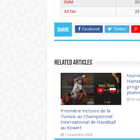
EMM
25
ASTeb
23
Facebook
Twitter
Share
Related Articles
tourn
Hamm
progr
joueu
30 oc
Première Victoire de la
Tunisie au Championnat
International de Handball
au Koweït
7 novembre 2024