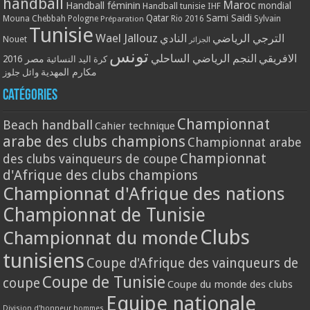
handball
Maroc
Handball féminin
mondial
Handball tunisie
IHF
Qatar
Sami Saidi
Mouna Chebbah
Pologne
Rio 2016
Sylvain
Préparation
Tunisie
Wael Jallouz
الترجي الرياضي
النادي
Nouet
الجزائر
تونس
الافريقي
النجم الرياضي الساحلي
مصر 2016
كرة اليد النسائية
مكارم المهدية
وائل جلوز
Catégories
Championnat
Beach handball
Cahier technique
arabe des clubs champions
Championnat arabe
Championnat
des clubs vainqueurs de coupe
d'Afrique des clubs champions
Championnat d'Afrique des nations
Championnat de Tunisie
Clubs
Championnat du monde
tunisiens
Coupe d'Afrique des vainqueurs de
Coupe de Tunisie
coupe
Coupe du monde des clubs
Equipe nationale
Division d'honneur hommes