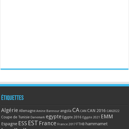
Étiquettes
CA
Algérie
CAN 2016
Allemagne
angola
CAN
Amine Bannour
CAN2022
EMM
egypte
Coupe de Tunisie
Egypte 2016
Danemark
Egypte 2021
EST
ESS
France
Espagne
hammamet
France 2017
FTHB