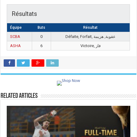
Résultats
Équipe
Buts
Résultat
SCBA
0
Défaite, Forfait, عقوبة, هزيمة
ASHA
6
Victoire, فاز
Related Articles