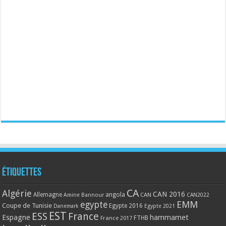
Étiquettes
CA
Algérie
CAN 2016
Allemagne
angola
CAN
Amine Bannour
CAN2022
EMM
egypte
Coupe de Tunisie
Egypte 2016
Danemark
Egypte 2021
EST
ESS
France
Espagne
hammamet
France 2017
FTHB