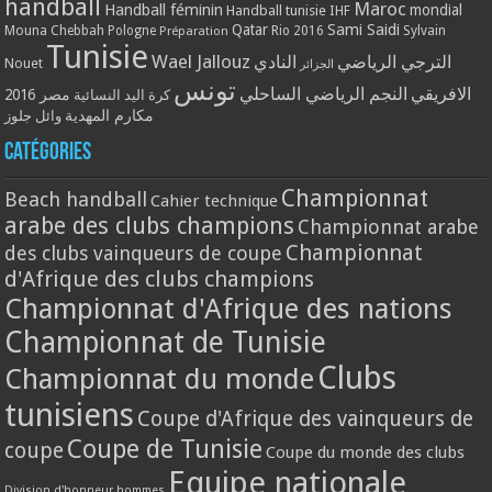
handball
Maroc
Handball féminin
mondial
Handball tunisie
IHF
Qatar
Sami Saidi
Mouna Chebbah
Pologne
Rio 2016
Sylvain
Préparation
Tunisie
Wael Jallouz
الترجي الرياضي
النادي
Nouet
الجزائر
تونس
الافريقي
النجم الرياضي الساحلي
مصر 2016
كرة اليد النسائية
مكارم المهدية
وائل جلوز
Catégories
Championnat
Beach handball
Cahier technique
arabe des clubs champions
Championnat arabe
Championnat
des clubs vainqueurs de coupe
d'Afrique des clubs champions
Championnat d'Afrique des nations
Championnat de Tunisie
Clubs
Championnat du monde
tunisiens
Coupe d'Afrique des vainqueurs de
Coupe de Tunisie
coupe
Coupe du monde des clubs
Equipe nationale
Division d'honneur hommes