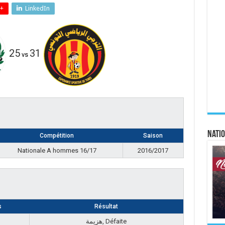
+
LinkedIn
25
31
vs
Natio
Compétition
Saison
Nationale A hommes 16/17
2016/2017
s
Résultat
هزيمة, Défaite