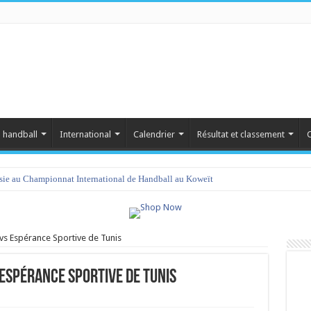
 handball
International
Calendrier
Résultat et classement
C
isie au Championnat International de Handball au Koweït
 vs Espérance Sportive de Tunis
 Espérance Sportive de Tunis