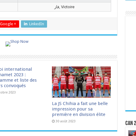
فاز, Victoire
Google +
LinkedIn
oi international
amet 2023 :
amme et liste des
rs convoqués
tobre 2023
La JS Chihia a fait une belle
impression pour sa
première en division élite
30 août 2023
CAN 2