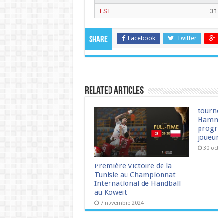
EST
31
Facebook
Twitter
Share
Related Articles
tourn
Hamm
progr
joueu
30 oc
Première Victoire de la
Tunisie au Championnat
International de Handball
au Koweït
7 novembre 2024