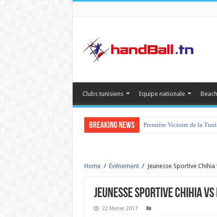
Clubs tunisiens
Equipe nationale
Beach
Breaking News
Première Victoire de la Tun
Home
/
Événement
/
Jeunesse Sportive Chihia
Jeunesse Sportive Chihia vs
22 février 2017