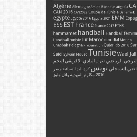
CA
Algérie
Allemagne
angola
Amine Bannour
CAN 2016
Coupe de Tunisie
CAN2022
Danemark
EMM
egypte
Espa
Egypte 2016
Egypte 2021
EST
ESS
France
France 2017
FTHB
handball
hammamet
Handball fémini
Maroc
mondial
Handball tunisie
IHF
Mouna
Qatar
Sa
Chebbah
Pologne
Rio 2016
Préparation
Tunisie
Wael Jal
Saidi
Sylvain Nouet
لترجي الرياضي
النادي الافريقي
النجم
الجزائر
تونس
ياضي الساحلي
مصر
كرة اليد النسائية
مكارم المهدية
2016
وائل جلوز