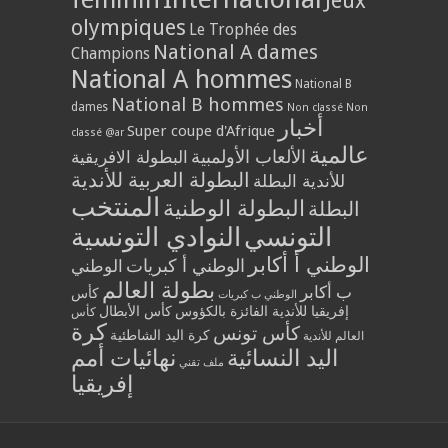
Jeux
olympiques
Le Trophée des
National A dames
Champions
National A hommes
National B
National B hommes
dames
Non classé
Non
أخبار
Super coupe d'Afrique
classé @ar
عالمية
الألعاب الأولمبية
البطولة الافريقية
البطولة العربية للأندية
للأندية البطلة
المنتخب
البطولة الوطنية
البطلة
التونسي
النوادي التونسية
الوطني أ أكابر
الوطني أ كبريات
الوطني
بطولة العالم
ب أكابر
كأس
الوطني ب كبريات
إفريقيا للأندية الفائزة بالكؤوس
كأس الأبطال
كأس
كرة
كأس تونس
كرة اليد الشاطئية
العالم للأندية
اليد النسائية
نهائيات أمم
ملف تقني
إفريقيا