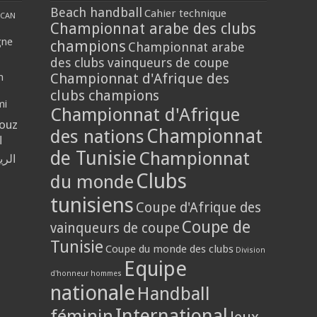
Beach handball
Cahier technique
CAN
Championnat arabe des clubs
gne
champions
Championnat arabe
des clubs vainqueurs de coupe
Championnat d'Afrique des
n
clubs champions
mi
Championnat d'Afrique
louz
Championnat
des nations
ا
de Tunisie
Championnat
الر
Clubs
du monde
tunisiens
Coupe d'Afrique des
Coupe de
vainqueurs de coupe
Tunisie
Coupe du monde des clubs
Division
Equipe
d'honneur hommes
nationale
Handball
International
féminin