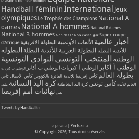
Division d'honneur hommes
International
Handball féminin
Jeux
olympiques
National A
Le Trophée des Champions
National A hommes
dames
National B dames
National B hommes
Super coupe
Non classé
Non classé @ar
أخبار عالمية
الألعاب الأولمبية
البطولة الافريقية
d'Afrique
البطولة
البطولة العربية للأندية البطلة
للأندية البطلة
المنتخب التونسي
النوادي التونسية
الوطنية
الوطني أ أكابر
الوطني أ كبريات
الوطني ب أكابر
الوطني ب كبريات
بطولة العالم
كأس إفريقيا للأندية الفائزة بالكؤوس
كأس الأبطال
كأس
كرة اليد النسائية
كأس تونس
كرة اليد الشاطئية
العالم للأندية
ملف
نهائيات أمم إفريقيا
تقني
Tweets by Handballtn
e-pirana
|
Perfexina
© Copyright 2026, Tous droits réservés