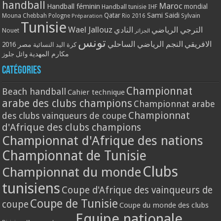
handball
Maroc
Handball féminin
mondial
Handball tunisie
IHF
Qatar
Sami Saidi
Mouna Chebbah
Pologne
Rio 2016
Sylvain
Préparation
Tunisie
Wael Jallouz
الترجي الرياضي
النادي
Nouet
الجزائر
تونس
الافريقي
النجم الرياضي الساحلي
مصر 2016
كرة اليد النسائية
مكارم المهدية
وائل جلوز
Catégories
Championnat
Beach handball
Cahier technique
arabe des clubs champions
Championnat arabe
Championnat
des clubs vainqueurs de coupe
d'Afrique des clubs champions
Championnat d'Afrique des nations
Championnat de Tunisie
Clubs
Championnat du monde
tunisiens
Coupe d'Afrique des vainqueurs de
Coupe de Tunisie
coupe
Coupe du monde des clubs
Equipe nationale