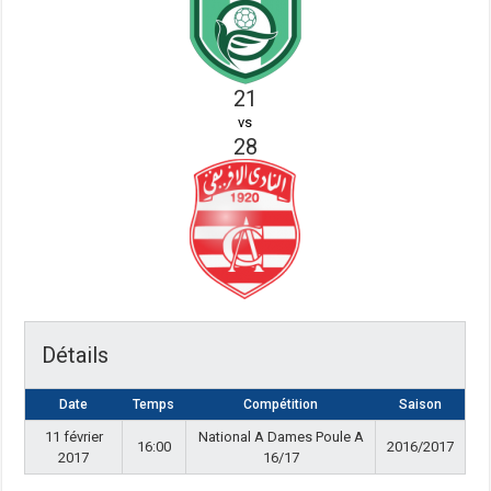
21
vs
28
Détails
Date
Temps
Compétition
Saison
11 février
National A Dames Poule A
16:00
2016/2017
2017
16/17