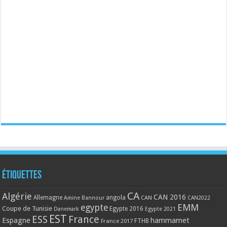
Étiquettes
CA
Algérie
CAN 2016
Allemagne
angola
CAN
Amine Bannour
CAN2022
EMM
egypte
Coupe de Tunisie
Egypte 2016
Danemark
Egypte 2021
EST
ESS
France
Espagne
hammamet
France 2017
FTHB