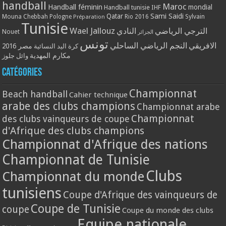
handball
Maroc
Handball féminin
mondial
Handball tunisie
IHF
Qatar
Sami Saidi
Mouna Chebbah
Pologne
Rio 2016
Sylvain
Préparation
Tunisie
Wael Jallouz
الترجي الرياضي
النادي
Nouet
الجزائر
تونس
الافريقي
النجم الرياضي الساحلي
مصر 2016
كرة اليد النسائية
مكارم المهدية
وائل جلوز
Catégories
Championnat
Beach handball
Cahier technique
arabe des clubs champions
Championnat arabe
Championnat
des clubs vainqueurs de coupe
d'Afrique des clubs champions
Championnat d'Afrique des nations
Championnat de Tunisie
Clubs
Championnat du monde
tunisiens
Coupe d'Afrique des vainqueurs de
Coupe de Tunisie
coupe
Coupe du monde des clubs
Equipe nationale