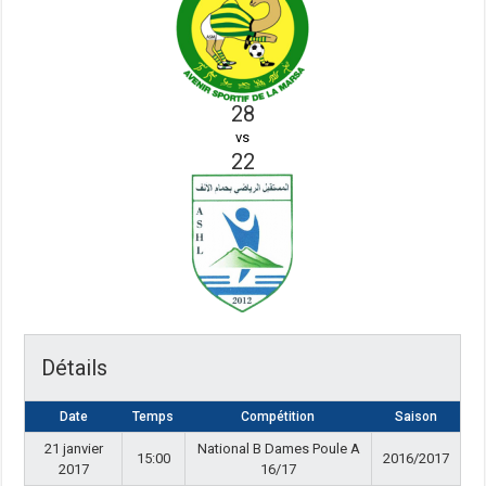
28
vs
22
Détails
Date
Temps
Compétition
Saison
21 janvier
National B Dames Poule A
15:00
2016/2017
2017
16/17