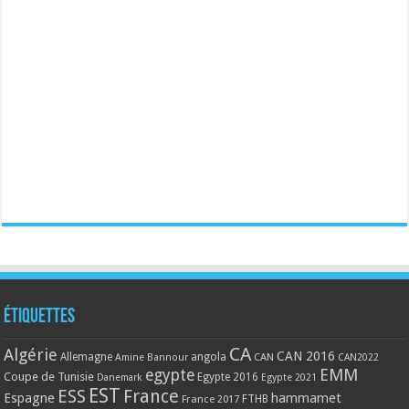
Étiquettes
CA
Algérie
CAN 2016
Allemagne
angola
CAN
Amine Bannour
CAN2022
EMM
egypte
Coupe de Tunisie
Egypte 2016
Danemark
Egypte 2021
EST
ESS
France
Espagne
hammamet
France 2017
FTHB