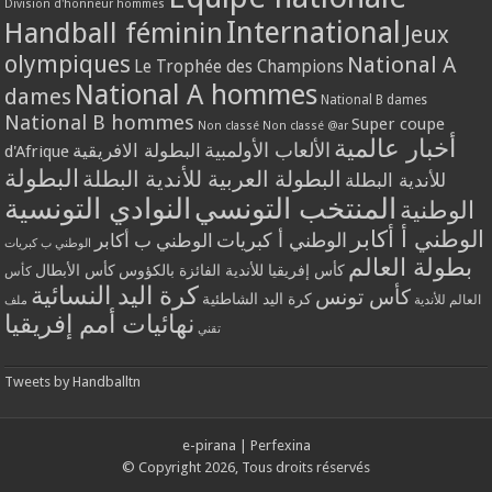
Division d'honneur hommes
International
Handball féminin
Jeux
olympiques
National A
Le Trophée des Champions
National A hommes
dames
National B dames
National B hommes
Super coupe
Non classé
Non classé @ar
أخبار عالمية
الألعاب الأولمبية
البطولة الافريقية
d'Afrique
البطولة
البطولة العربية للأندية البطلة
للأندية البطلة
المنتخب التونسي
النوادي التونسية
الوطنية
الوطني أ أكابر
الوطني أ كبريات
الوطني ب أكابر
الوطني ب كبريات
بطولة العالم
كأس إفريقيا للأندية الفائزة بالكؤوس
كأس الأبطال
كأس
كرة اليد النسائية
كأس تونس
كرة اليد الشاطئية
العالم للأندية
ملف
نهائيات أمم إفريقيا
تقني
Tweets by Handballtn
e-pirana
|
Perfexina
© Copyright 2026, Tous droits réservés