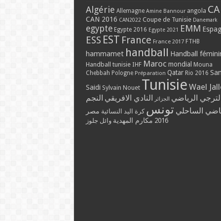
CA
Algérie
Allemagne
angola
Amine Bannour
CAN 2016
Coupe de Tunisie
CAN2022
Danemark
EMM
egypte
Espa
Egypte 2016
Egypte 2021
EST
ESS
France
France 2017
FTHB
handball
hammamet
Handball fémini
Maroc
mondial
Handball tunisie
IHF
Mouna
Qatar
Sa
Chebbah
Pologne
Rio 2016
Préparation
Tunisie
Wael Jal
Saidi
Sylvain Nouet
لترجي الرياضي
النادي الافريقي
النجم
الجزائر
تونس
ياضي الساحلي
مصر
كرة اليد النسائية
مكارم المهدية
2016
وائل جلوز