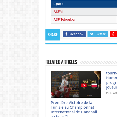
Équipe
ASFM
ASF Teboulba
Facebook
Twitter
Share
Related Articles
tourn
Hamm
progr
joueu
30 oc
Première Victoire de la
Tunisie au Championnat
International de Handball
au Koweït