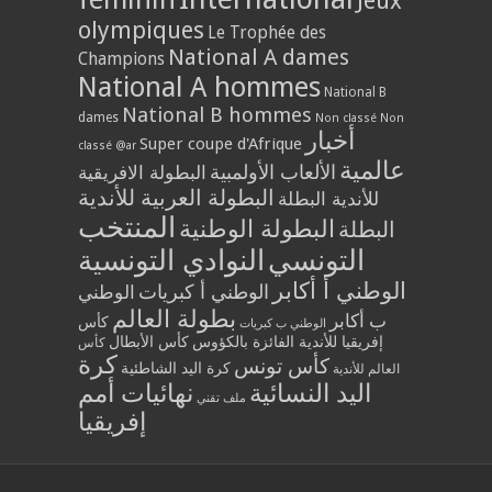
Jeux
olympiques
Le Trophée des
National A dames
Champions
National A hommes
National B
National B hommes
dames
Non classé
Non
أخبار
Super coupe d'Afrique
classé @ar
عالمية
الألعاب الأولمبية
البطولة الافريقية
البطولة العربية للأندية
للأندية البطلة
المنتخب
البطولة الوطنية
البطلة
التونسي
النوادي التونسية
الوطني أ أكابر
الوطني أ كبريات
الوطني
بطولة العالم
ب أكابر
كأس
الوطني ب كبريات
إفريقيا للأندية الفائزة بالكؤوس
كأس الأبطال
كأس
كرة
كأس تونس
كرة اليد الشاطئية
العالم للأندية
اليد النسائية
نهائيات أمم
ملف تقني
إفريقيا