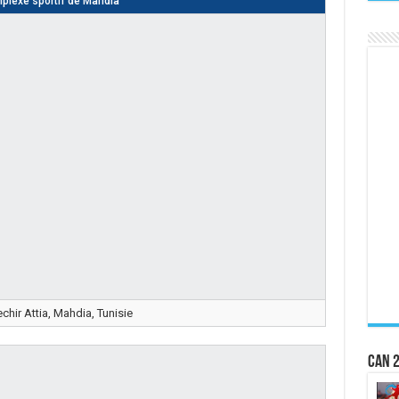
plexe sportif de Mahdia
chir Attia, Mahdia, Tunisie
CAN 2