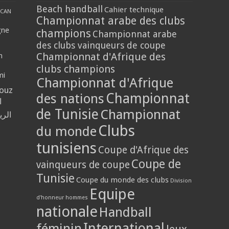
Beach handball
Cahier technique
CAN
Championnat arabe des clubs
gne
champions
Championnat arabe
des clubs vainqueurs de coupe
Championnat d'Afrique des
n
clubs champions
mi
Championnat d'Afrique
louz
Championnat
des nations
ا
de Tunisie
Championnat
الر
Clubs
du monde
tunisiens
Coupe d'Afrique des
Coupe de
vainqueurs de coupe
Tunisie
Coupe du monde des clubs
Division
Equipe
d'honneur hommes
nationale
Handball
International
féminin