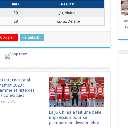
Buts
Résultat
30
فاز, Victoire
28
هزيمة, Défaite
Google +
LinkedIn
oi international
amet 2023 :
amme et liste des
rs convoqués
tobre 2023
La JS Chihia a fait une belle
impression pour sa
première en division élite