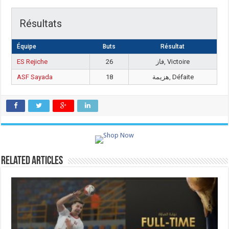
Résultats
Équipe
Buts
Résultat
ES Rejiche
26
فاز, Victoire
ASF Sayada
18
هزيمة, Défaite
Related Articles