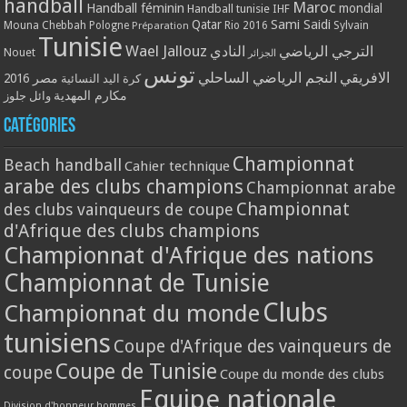
handball
Maroc
Handball féminin
mondial
Handball tunisie
IHF
Qatar
Sami Saidi
Mouna Chebbah
Pologne
Rio 2016
Sylvain
Préparation
Tunisie
Wael Jallouz
الترجي الرياضي
النادي
Nouet
الجزائر
تونس
الافريقي
النجم الرياضي الساحلي
مصر 2016
كرة اليد النسائية
مكارم المهدية
وائل جلوز
Catégories
Championnat
Beach handball
Cahier technique
arabe des clubs champions
Championnat arabe
Championnat
des clubs vainqueurs de coupe
d'Afrique des clubs champions
Championnat d'Afrique des nations
Championnat de Tunisie
Clubs
Championnat du monde
tunisiens
Coupe d'Afrique des vainqueurs de
Coupe de Tunisie
coupe
Coupe du monde des clubs
Equipe nationale
Division d'honneur hommes