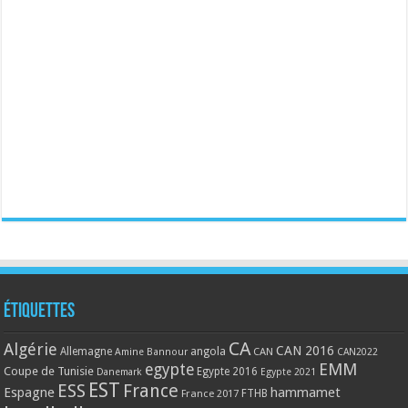
Étiquettes
CA
Algérie
CAN 2016
Allemagne
angola
CAN
Amine Bannour
CAN2022
EMM
egypte
Coupe de Tunisie
Egypte 2016
Danemark
Egypte 2021
EST
ESS
France
Espagne
hammamet
France 2017
FTHB