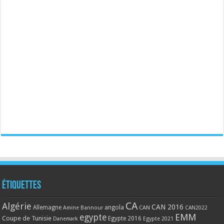
Étiquettes
CA
Algérie
CAN 2016
Allemagne
angola
CAN
Amine Bannour
CAN2022
EMM
egypte
Coupe de Tunisie
Egypte 2016
Danemark
Egypte 2021