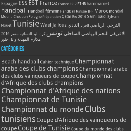
EST
ESS
France
Espagne
hammamet
France 2017
FTHB
handball
Maroc
Handball féminin
mondial
Handball tunisie
IHF
Qatar
Sami Saidi
Mouna Chebbah
Pologne
Rio 2016
Sylvain
Préparation
Tunisie
Wael Jallouz
الترجي الرياضي
النادي
Nouet
الجزائر
تونس
الافريقي
النجم الرياضي الساحلي
مصر 2016
كرة اليد النسائية
مكارم المهدية
وائل جلوز
Catégories
Championnat
Beach handball
Cahier technique
arabe des clubs champions
Championnat arabe
Championnat
des clubs vainqueurs de coupe
d'Afrique des clubs champions
Championnat d'Afrique des nations
Championnat de Tunisie
Clubs
Championnat du monde
tunisiens
Coupe d'Afrique des vainqueurs de
Coupe de Tunisie
coupe
Coupe du monde des clubs