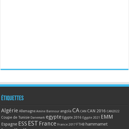
Étiquettes
CA
Algérie
CAN 2016
Allemagne
angola
CAN
Amine Bannour
CAN2022
EMM
egypte
Coupe de Tunisie
Egypte 2016
Danemark
Egypte 2021
EST
ESS
France
Espagne
hammamet
France 2017
FTHB