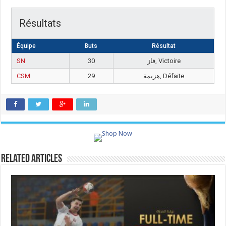
Résultats
Équipe
Buts
Résultat
SN
30
فاز, Victoire
CSM
29
هزيمة, Défaite
Related Articles