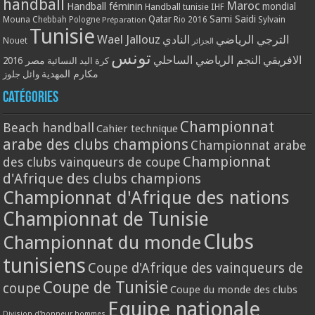
handball
Maroc
Handball féminin
mondial
Handball tunisie
IHF
Qatar
Sami Saidi
Mouna Chebbah
Pologne
Rio 2016
Sylvain
Préparation
Tunisie
Wael Jallouz
الترجي الرياضي
النادي
Nouet
الجزائر
تونس
الافريقي
النجم الرياضي الساحلي
مصر 2016
كرة اليد النسائية
مكارم المهدية
وائل جلوز
Catégories
Championnat
Beach handball
Cahier technique
arabe des clubs champions
Championnat arabe
Championnat
des clubs vainqueurs de coupe
d'Afrique des clubs champions
Championnat d'Afrique des nations
Championnat de Tunisie
Clubs
Championnat du monde
tunisiens
Coupe d'Afrique des vainqueurs de
Coupe de Tunisie
coupe
Coupe du monde des clubs
Equipe nationale
Division d'honneur hommes