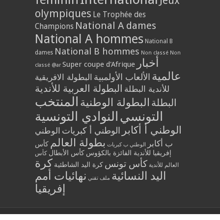
Jeux
olympiques
Le Trophée des
National A dames
Champions
National A hommes
National B
National B hommes
dames
Non classé
Non
أخبار
Super coupe d'Afrique
classé @ar
عالمية
الألعاب الأولمبية
البطولة الافريقية
البطولة العربية للأندية
للأندية البطلة
المنتخب
البطولة الوطنية
البطلة
التونسي
النوادي التونسية
الوطني أ أكابر
الوطني أ كبريات
الوطني
بطولة العالم
ب أكابر
كأس
الوطني ب كبريات
إفريقيا للأندية الفائزة بالكؤوس
كأس الأبطال
كأس
كرة
كأس تونس
كرة اليد الشاطئية
العالم للأندية
اليد النسائية
نهائيات أمم
ملف تقني
إفريقيا