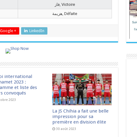
فاز, Victoire
هزيمة, Défaite
Google +
LinkedIn
oi international
amet 2023 :
amme et liste des
rs convoqués
tobre 2023
La JS Chihia a fait une belle
impression pour sa
première en division élite
30 août 2023