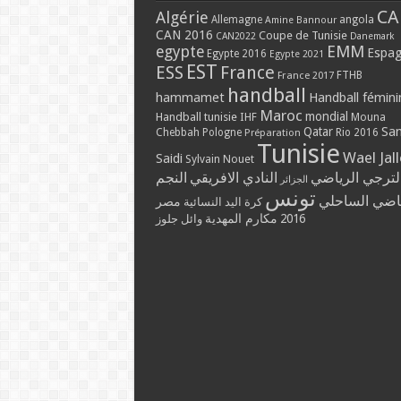
CA
Algérie
Allemagne
angola
Amine Bannour
CAN 2016
Coupe de Tunisie
CAN2022
Danemark
EMM
egypte
Espa
Egypte 2016
Egypte 2021
EST
ESS
France
France 2017
FTHB
handball
hammamet
Handball fémini
Maroc
mondial
Handball tunisie
IHF
Mouna
Qatar
Sa
Chebbah
Pologne
Rio 2016
Préparation
Tunisie
Wael Jal
Saidi
Sylvain Nouet
لترجي الرياضي
النادي الافريقي
النجم
الجزائر
تونس
ياضي الساحلي
مصر
كرة اليد النسائية
مكارم المهدية
2016
وائل جلوز