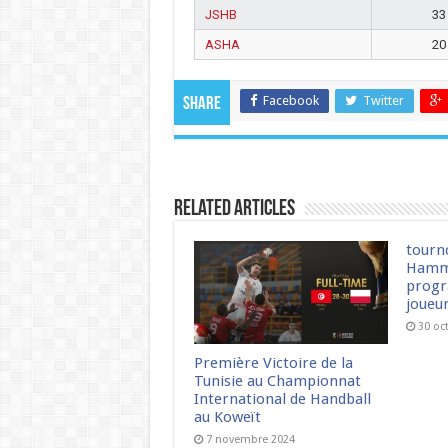
JSHB
33
ASHA
20
Facebook
Twitter
Share
Related Articles
tourn
Hamm
progr
joueu
30 oc
Première Victoire de la
Tunisie au Championnat
International de Handball
au Koweït
7 novembre 2024