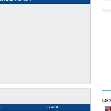
lle Couverte Jandouba
CAN 2
s
Résultat