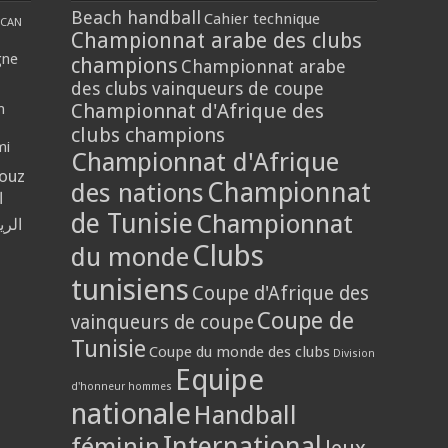
Beach handball
Cahier technique
CAN
Championnat arabe des clubs
gne
champions
Championnat arabe
des clubs vainqueurs de coupe
Championnat d'Afrique des
n
clubs champions
mi
Championnat d'Afrique
louz
Championnat
des nations
ا
de Tunisie
Championnat
الر
Clubs
du monde
tunisiens
Coupe d'Afrique des
Coupe de
vainqueurs de coupe
Tunisie
Coupe du monde des clubs
Division
Equipe
d'honneur hommes
nationale
Handball
International
féminin