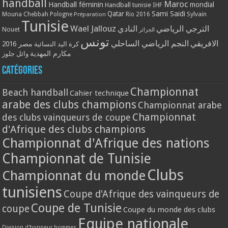
handball
Maroc
Handball féminin
mondial
Handball tunisie
IHF
Qatar
Sami Saidi
Mouna Chebbah
Pologne
Rio 2016
Sylvain
Préparation
Tunisie
Wael Jallouz
الترجي الرياضي
النادي
Nouet
الجزائر
تونس
الافريقي
النجم الرياضي الساحلي
مصر 2016
كرة اليد النسائية
مكارم المهدية
وائل جلوز
Catégories
Championnat
Beach handball
Cahier technique
arabe des clubs champions
Championnat arabe
Championnat
des clubs vainqueurs de coupe
d'Afrique des clubs champions
Championnat d'Afrique des nations
Championnat de Tunisie
Clubs
Championnat du monde
tunisiens
Coupe d'Afrique des vainqueurs de
Coupe de Tunisie
coupe
Coupe du monde des clubs
Equipe nationale
Division d'honneur hommes