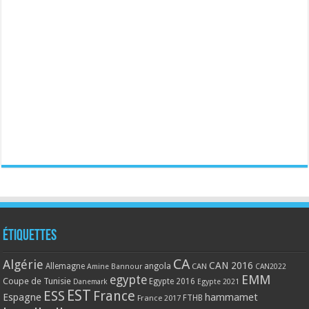
Étiquettes
CA
Algérie
CAN 2016
Allemagne
angola
CAN
Amine Bannour
CAN2022
EMM
egypte
Coupe de Tunisie
Egypte 2016
Danemark
Egypte 2021
EST
ESS
France
Espagne
hammamet
France 2017
FTHB