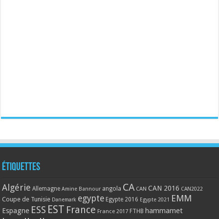
Étiquettes
CA
Algérie
CAN 2016
Allemagne
angola
CAN
Amine Bannour
CAN2022
EMM
egypte
Coupe de Tunisie
Egypte 2016
Danemark
Egypte 2021
EST
ESS
France
Espagne
hammamet
France 2017
FTHB