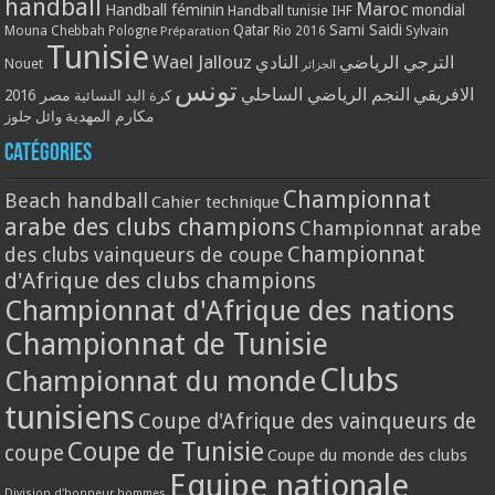
handball
Maroc
Handball féminin
mondial
Handball tunisie
IHF
Qatar
Sami Saidi
Mouna Chebbah
Pologne
Rio 2016
Sylvain
Préparation
Tunisie
Wael Jallouz
الترجي الرياضي
النادي
Nouet
الجزائر
تونس
الافريقي
النجم الرياضي الساحلي
مصر 2016
كرة اليد النسائية
مكارم المهدية
وائل جلوز
Catégories
Championnat
Beach handball
Cahier technique
arabe des clubs champions
Championnat arabe
Championnat
des clubs vainqueurs de coupe
d'Afrique des clubs champions
Championnat d'Afrique des nations
Championnat de Tunisie
Clubs
Championnat du monde
tunisiens
Coupe d'Afrique des vainqueurs de
Coupe de Tunisie
coupe
Coupe du monde des clubs
Equipe nationale
Division d'honneur hommes