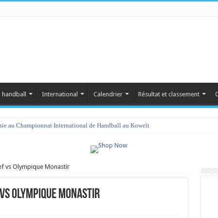
 handball
International
Calendrier
Résultat et classement
C
isie au Championnat International de Handball au Koweït
amet 2023 : programme et liste des joueurs convoqués
ef vs Olympique Monastir
 vs Olympique Monastir