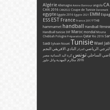
CA
Algérie
Allemagne
angola
Amine Bannour
CAN 2016
Coupe de Tunisie
CAN2022
Danemark
EMM
egypte
Espa
Egypte 2016
Egypte 2021
EST
ESS
France
France 2017
FTHB
handball
hammamet
Handball fémini
Maroc
mondial
Handball tunisie
IHF
Mouna
Qatar
Sa
Chebbah
Pologne
Rio 2016
Préparation
Tunisie
Wael Jal
Saidi
Sylvain Nouet
لترجي الرياضي
النادي الافريقي
النجم
الجزائر
تونس
ياضي الساحلي
مصر
كرة اليد النسائية
مكارم المهدية
2016
وائل جلوز