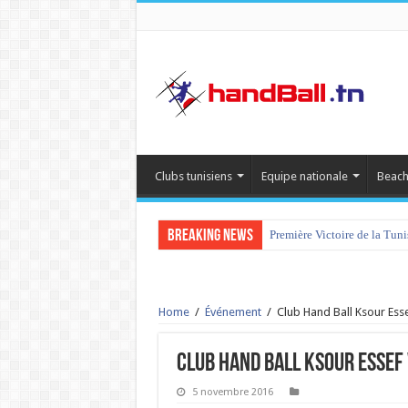
Clubs tunisiens
Equipe nationale
Beach
Breaking News
Première Victoire de la Tun
tournoi international Hamm
Home
/
Événement
/
Club Hand Ball Ksour Ess
Club Hand Ball Ksour Essef
5 novembre 2016