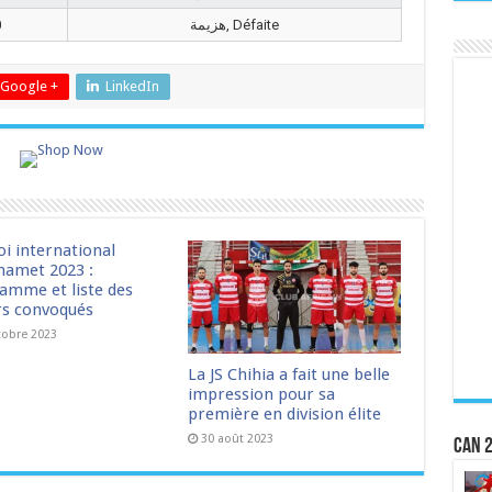
0
هزيمة, Défaite
Google +
LinkedIn
oi international
amet 2023 :
amme et liste des
rs convoqués
tobre 2023
La JS Chihia a fait une belle
impression pour sa
première en division élite
30 août 2023
CAN 2