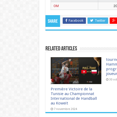
OM
2
Facebook
Twitter
Share
Related Articles
tourn
Hamm
progr
joueu
30 oc
Première Victoire de la
Tunisie au Championnat
International de Handball
au Koweït
7 novembre 2024