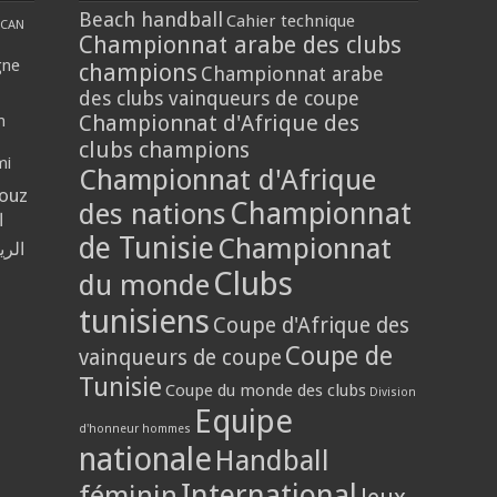
Beach handball
Cahier technique
CAN
Championnat arabe des clubs
gne
champions
Championnat arabe
des clubs vainqueurs de coupe
Championnat d'Afrique des
n
clubs champions
mi
Championnat d'Afrique
louz
Championnat
des nations
ا
de Tunisie
Championnat
الر
Clubs
du monde
tunisiens
Coupe d'Afrique des
Coupe de
vainqueurs de coupe
Tunisie
Coupe du monde des clubs
Division
Equipe
d'honneur hommes
nationale
Handball
International
féminin