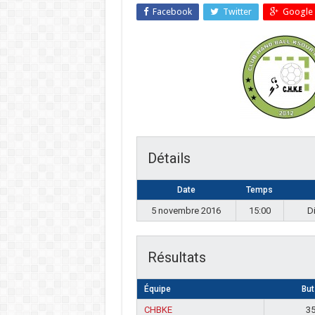
Facebook
Twitter
Google 
Détails
Date
Temps
5 novembre 2016
15:00
D
Résultats
Équipe
But
CHBKE
3