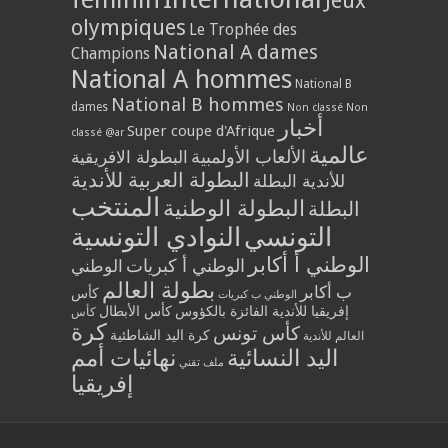
Jeux
olympiques
Le Trophée des
National A dames
Champions
National A hommes
National B
National B hommes
dames
Non classé
Non
أخبار
Super coupe d'Afrique
classé @ar
عالمية
الألعاب الأولمبية
البطولة الافريقية
البطولة العربية للأندية
للأندية البطلة
المنتخب
البطولة الوطنية
البطلة
التونسي
النوادي التونسية
الوطني أ أكابر
الوطني أ كبريات
الوطني
بطولة العالم
ب أكابر
كأس
الوطني ب كبريات
إفريقيا للأندية الفائزة بالكؤوس
كأس الأبطال
كأس
كرة
كأس تونس
كرة اليد الشاطئية
العالم للأندية
اليد النسائية
نهائيات أمم
ملف تقني
إفريقيا