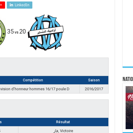
+
LinkedIn
35
20
vs
Natio
Compétition
Saison
ivision d’honneur hommes 16/17 poule D
2016/2017
s
Résultat
5
فاز, Victoire