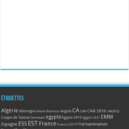
Étiquettes
CA
Algérie
CAN 2016
Allemagne
angola
CAN
Amine Bannour
CAN2022
EMM
egypte
Coupe de Tunisie
Egypte 2016
Danemark
Egypte 2021
EST
ESS
France
Espagne
hammamet
France 2017
FTHB