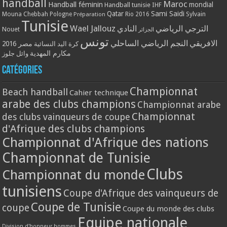
handball
Maroc
Handball féminin
mondial
Handball tunisie
IHF
Qatar
Sami Saidi
Mouna Chebbah
Pologne
Rio 2016
Sylvain
Préparation
Tunisie
Wael Jallouz
الترجي الرياضي
النادي
Nouet
الجزائر
تونس
الافريقي
النجم الرياضي الساحلي
مصر 2016
كرة اليد النسائية
مكارم المهدية
وائل جلوز
Catégories
Championnat
Beach handball
Cahier technique
arabe des clubs champions
Championnat arabe
Championnat
des clubs vainqueurs de coupe
d'Afrique des clubs champions
Championnat d'Afrique des nations
Championnat de Tunisie
Clubs
Championnat du monde
tunisiens
Coupe d'Afrique des vainqueurs de
Coupe de Tunisie
coupe
Coupe du monde des clubs
Equipe nationale
Division d'honneur hommes