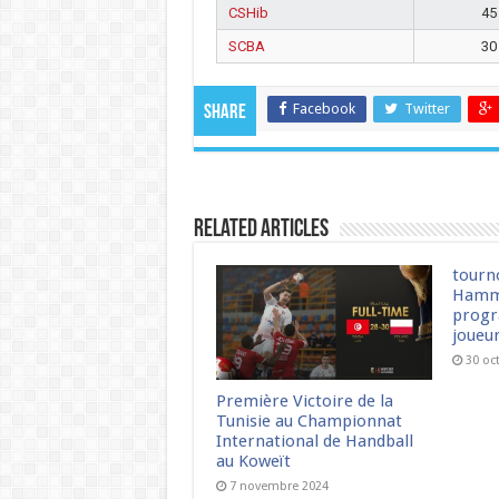
CSHib
45
SCBA
30
Facebook
Twitter
Share
Related Articles
tourn
Hamm
progr
joueu
30 oc
Première Victoire de la
Tunisie au Championnat
International de Handball
au Koweït
7 novembre 2024