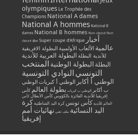
Jeux
olympiques
Le Trophée des
National A dames
Champions
National A hommes
National B
National B hommes
dames
Non classé
Non
أخبار
Super coupe d'Afrique
classé @ar
عالمية
الألعاب الأولمبية
البطولة الافريقية
البطولة العربية للأندية
للأندية البطلة
المنتخب
البطولة الوطنية
البطلة
التونسي
النوادي التونسية
الوطني أ أكابر
الوطني أ كبريات
الوطني
بطولة العالم
ب أكابر
كأس
الوطني ب كبريات
إفريقيا للأندية الفائزة بالكؤوس
كأس الأبطال
كأس
كرة
كأس تونس
كرة اليد الشاطئية
العالم للأندية
اليد النسائية
نهائيات أمم
ملف تقني
إفريقيا