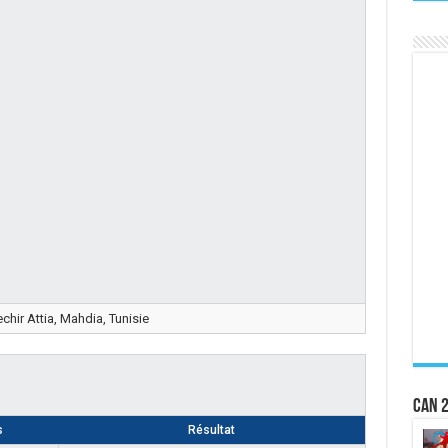
chir Attia, Mahdia, Tunisie
CAN 2
s
Résultat