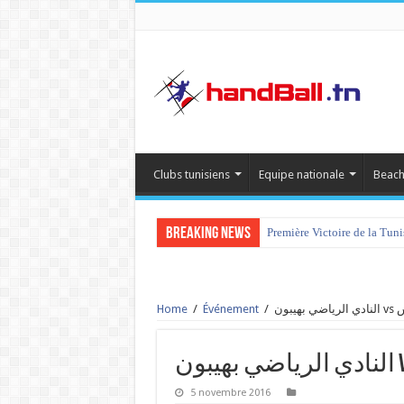
Clubs tunisiens
Equipe nationale
Beach
Breaking News
Première Victoire de la Tun
Home
/
Événement
/
ون
5 novembre 2016