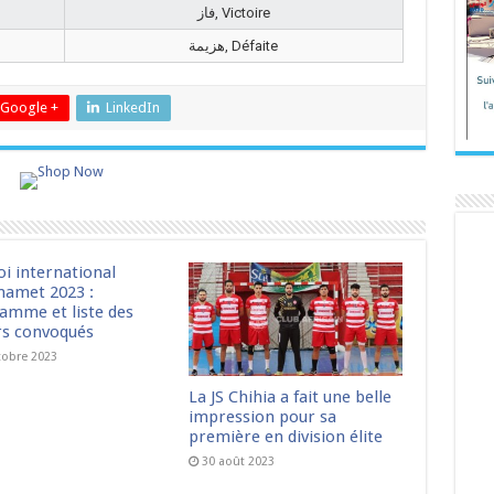
فاز, Victoire
هزيمة, Défaite
Google +
LinkedIn
oi international
amet 2023 :
amme et liste des
rs convoqués
tobre 2023
La JS Chihia a fait une belle
impression pour sa
première en division élite
30 août 2023