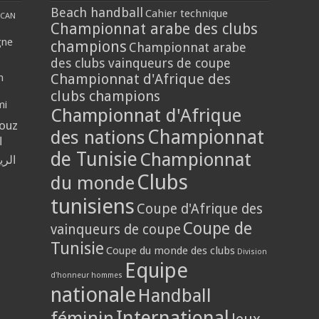
Beach handball
Cahier technique
CAN
Championnat arabe des clubs
gne
champions
Championnat arabe
des clubs vainqueurs de coupe
Championnat d'Afrique des
n
clubs champions
mi
Championnat d'Afrique
louz
Championnat
des nations
ا
de Tunisie
Championnat
الر
Clubs
du monde
tunisiens
Coupe d'Afrique des
Coupe de
vainqueurs de coupe
Tunisie
Coupe du monde des clubs
Division
Equipe
d'honneur hommes
nationale
Handball
International
féminin