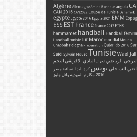
CA
Algérie
Allemagne
angola
Amine Bannour
CAN 2016
Coupe de Tunisie
CAN2022
Danemark
EMM
egypte
Espa
Egypte 2016
Egypte 2021
EST
ESS
France
France 2017
FTHB
handball
hammamet
Handball fémini
Maroc
mondial
Handball tunisie
IHF
Mouna
Qatar
Sa
Chebbah
Pologne
Rio 2016
Préparation
Tunisie
Wael Jal
Saidi
Sylvain Nouet
لترجي الرياضي
النادي الافريقي
النجم
الجزائر
تونس
ياضي الساحلي
مصر
كرة اليد النسائية
مكارم المهدية
2016
وائل جلوز