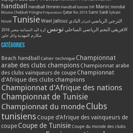
handball
Maroc
Handball féminin
mondial
Handball tunisie
IHF
Qatar
Sami Saidi
Mouna Chebbah
Pologne
Rio 2016
Sylvain
Préparation
Tunisie
Wael Jallouz
الترجي الرياضي
النادي
Nouet
الجزائر
تونس
الافريقي
النجم الرياضي الساحلي
مصر 2016
كرة اليد النسائية
مكارم المهدية
وائل جلوز
Catégories
Championnat
Beach handball
Cahier technique
arabe des clubs champions
Championnat arabe
Championnat
des clubs vainqueurs de coupe
d'Afrique des clubs champions
Championnat d'Afrique des nations
Championnat de Tunisie
Clubs
Championnat du monde
tunisiens
Coupe d'Afrique des vainqueurs de
Coupe de Tunisie
coupe
Coupe du monde des clubs