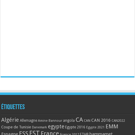
Étiquettes
CA
Algérie
CAN 2016
Allemagne
angola
CAN
Amine Bannour
CAN2022
EMM
egypte
Coupe de Tunisie
Egypte 2016
Danemark
Egypte 2021
EST
ESS
France
Espagne
hammamet
France 2017
FTHB