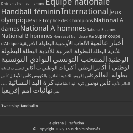
Equipe nationale
Division d'honneur hommes
International
Handball féminin
Jeux
olympiques
National A
Le Trophée des Champions
National A hommes
dames
National B dames
National B hommes
Super coupe
Non classé
Non classé @ar
أخبار عالمية
الألعاب الأولمبية
البطولة الافريقية
d'Afrique
البطولة
البطولة العربية للأندية البطلة
للأندية البطلة
المنتخب التونسي
النوادي التونسية
الوطنية
الوطني أ أكابر
الوطني أ كبريات
الوطني ب أكابر
الوطني ب كبريات
بطولة العالم
كأس إفريقيا للأندية الفائزة بالكؤوس
كأس الأبطال
كأس
كرة اليد النسائية
كأس تونس
كرة اليد الشاطئية
العالم للأندية
ملف
نهائيات أمم إفريقيا
تقني
Tweets by Handballtn
e-pirana
|
Perfexina
© Copyright 2026, Tous droits réservés