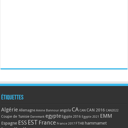
Étiquettes
CA
Algérie
CAN 2016
Allemagne
angola
CAN
Amine Bannour
CAN2022
EMM
egypte
Coupe de Tunisie
Egypte 2016
Danemark
Egypte 2021
EST
ESS
France
Espagne
hammamet
France 2017
FTHB