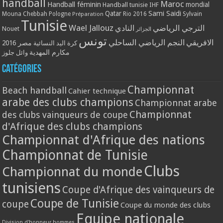
handball
Maroc
Handball féminin
mondial
Handball tunisie
IHF
Qatar
Sami Saidi
Mouna Chebbah
Pologne
Rio 2016
Sylvain
Préparation
Tunisie
Wael Jallouz
الترجي الرياضي
النادي
Nouet
الجزائر
تونس
الافريقي
النجم الرياضي الساحلي
مصر 2016
كرة اليد النسائية
مكارم المهدية
وائل جلوز
Catégories
Championnat
Beach handball
Cahier technique
arabe des clubs champions
Championnat arabe
Championnat
des clubs vainqueurs de coupe
d'Afrique des clubs champions
Championnat d'Afrique des nations
Championnat de Tunisie
Clubs
Championnat du monde
tunisiens
Coupe d'Afrique des vainqueurs de
Coupe de Tunisie
coupe
Coupe du monde des clubs
Equipe nationale
Division d'honneur hommes