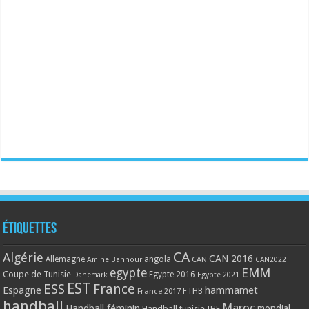
Étiquettes
CA
Algérie
CAN 2016
Allemagne
angola
CAN
Amine Bannour
CAN2022
EMM
egypte
Coupe de Tunisie
Egypte 2016
Danemark
Egypte 2021
EST
ESS
France
Espagne
hammamet
France 2017
FTHB
handball
Maroc
Handball féminin
mondial
Handball tunisie
IHF