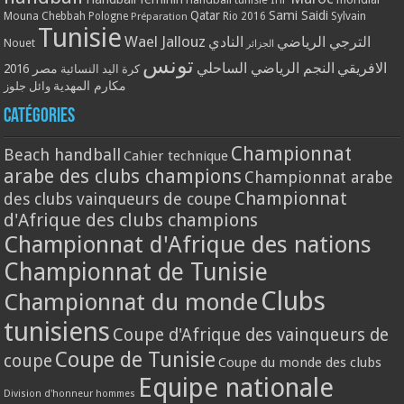
Qatar
Sami Saidi
Mouna Chebbah
Pologne
Rio 2016
Sylvain
Préparation
Tunisie
Wael Jallouz
الترجي الرياضي
النادي
Nouet
الجزائر
تونس
الافريقي
النجم الرياضي الساحلي
مصر 2016
كرة اليد النسائية
مكارم المهدية
وائل جلوز
Catégories
Championnat
Beach handball
Cahier technique
arabe des clubs champions
Championnat arabe
Championnat
des clubs vainqueurs de coupe
d'Afrique des clubs champions
Championnat d'Afrique des nations
Championnat de Tunisie
Clubs
Championnat du monde
tunisiens
Coupe d'Afrique des vainqueurs de
Coupe de Tunisie
coupe
Coupe du monde des clubs
Equipe nationale
Division d'honneur hommes