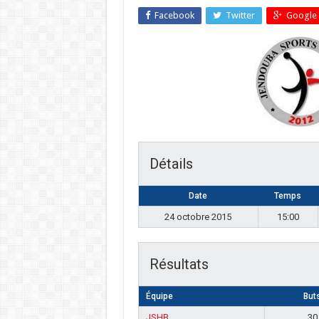
Facebook
Twitter
Google 
Détails
Date
Temps
24 octobre 2015
15:00
Résultats
Équipe
But
JSHB
30