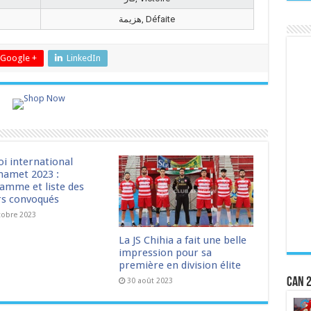
هزيمة, Défaite
Google +
LinkedIn
oi international
amet 2023 :
amme et liste des
rs convoqués
tobre 2023
La JS Chihia a fait une belle
impression pour sa
première en division élite
CAN 2
30 août 2023