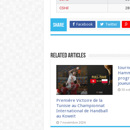
CSHil
28
Facebook
Twitter
Share
Related Articles
tourn
Hamm
progr
joueu
30 oc
Première Victoire de la
Tunisie au Championnat
International de Handball
au Koweït
7 novembre 2024