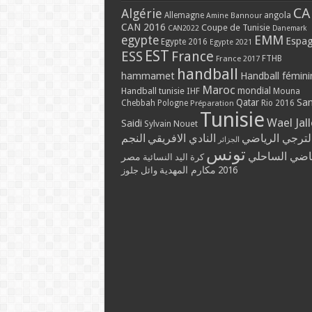
CA
Algérie
Allemagne
angola
Amine Bannour
CAN 2016
Coupe de Tunisie
CAN2022
Danemark
EMM
egypte
Espa
Egypte 2016
Egypte 2021
EST
ESS
France
France 2017
FTHB
handball
hammamet
Handball fémini
Maroc
mondial
Handball tunisie
IHF
Mouna
Qatar
Sa
Chebbah
Pologne
Rio 2016
Préparation
Tunisie
Wael Jal
Saidi
Sylvain Nouet
لترجي الرياضي
النادي الافريقي
النجم
الجزائر
تونس
ياضي الساحلي
مصر
كرة اليد النسائية
مكارم المهدية
2016
وائل جلوز