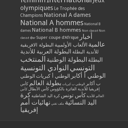
Jeux
olympiques
Le Trophée des
National A dames
Champions
National A hommes
National B
National B hommes
dames
Non classé
Non
أخبار
Super coupe d'Afrique
classé @ar
عالمية
الألعاب الأولمبية
البطولة الافريقية
البطولة العربية للأندية
للأندية البطلة
المنتخب
البطولة الوطنية
البطلة
التونسي
النوادي التونسية
الوطني أ أكابر
الوطني أ كبريات
الوطني
بطولة العالم
ب أكابر
كأس
الوطني ب كبريات
إفريقيا للأندية الفائزة بالكؤوس
كأس الأبطال
كأس
كرة
كأس تونس
كرة اليد الشاطئية
العالم للأندية
اليد النسائية
نهائيات أمم
ملف تقني
إفريقيا