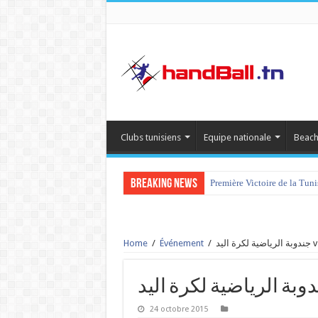
Clubs tunisiens
Equipe nationale
Beach
Breaking News
Première Victoire de la Tun
Home
/
Événement
/
24 octobre 2015