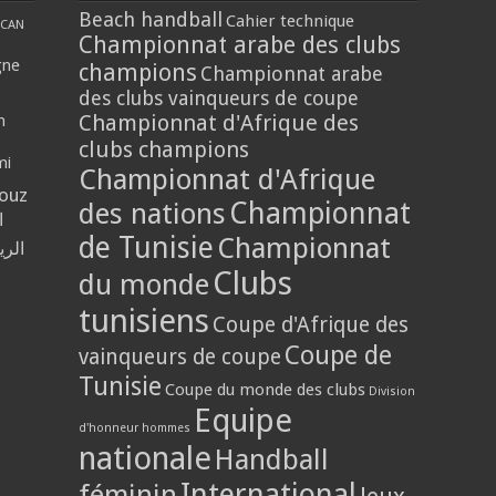
Beach handball
Cahier technique
CAN
Championnat arabe des clubs
gne
champions
Championnat arabe
des clubs vainqueurs de coupe
Championnat d'Afrique des
n
clubs champions
mi
Championnat d'Afrique
louz
Championnat
des nations
ا
de Tunisie
Championnat
الر
Clubs
du monde
tunisiens
Coupe d'Afrique des
Coupe de
vainqueurs de coupe
Tunisie
Coupe du monde des clubs
Division
Equipe
d'honneur hommes
nationale
Handball
International
féminin