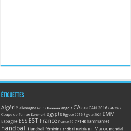
Étiquettes
CA
Algérie
CAN 2016
Allemagne
angola
CAN
Amine Bannour
CAN2022
EMM
egypte
Coupe de Tunisie
Egypte 2016
Danemark
Egypte 2021
EST
ESS
France
Espagne
hammamet
France 2017
FTHB
handball
Maroc
Handball féminin
mondial
Handball tunisie
IHF