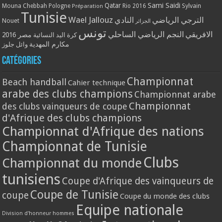
Qatar
Sami Saidi
Mouna Chebbah
Pologne
Rio 2016
Sylvain
Préparation
Tunisie
Wael Jallouz
الترجي الرياضي
النادي
Nouet
الجزائر
تونس
الافريقي
النجم الرياضي الساحلي
مصر 2016
كرة اليد النسائية
مكارم المهدية
وائل جلوز
Catégories
Championnat
Beach handball
Cahier technique
arabe des clubs champions
Championnat arabe
Championnat
des clubs vainqueurs de coupe
d'Afrique des clubs champions
Championnat d'Afrique des nations
Championnat de Tunisie
Clubs
Championnat du monde
tunisiens
Coupe d'Afrique des vainqueurs de
Coupe de Tunisie
coupe
Coupe du monde des clubs
Equipe nationale
Division d'honneur hommes