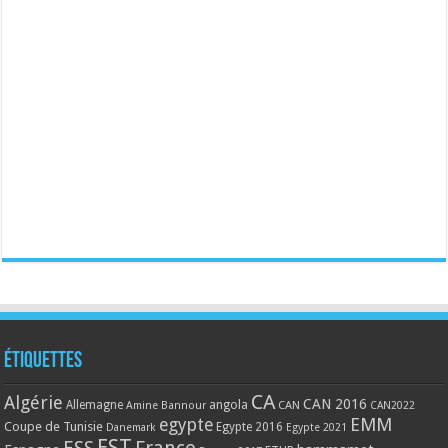
Étiquettes
CA
Algérie
CAN 2016
Allemagne
angola
CAN
Amine Bannour
CAN2022
EMM
egypte
Coupe de Tunisie
Egypte 2016
Danemark
Egypte 2021
EST