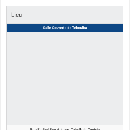
Lieu
Salle Couverte de Téboulba
Rue Fadhel Ben Achour، Tabulbah, Tunisie