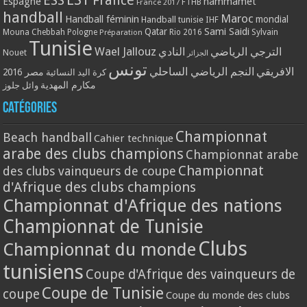
ESS
France
Espagne
hammamet
France 2017
FTHB
handball
Maroc
Handball féminin
mondial
Handball tunisie
IHF
Qatar
Sami Saidi
Mouna Chebbah
Pologne
Rio 2016
Sylvain
Préparation
Tunisie
Wael Jallouz
الترجي الرياضي
النادي
Nouet
الجزائر
تونس
الافريقي
النجم الرياضي الساحلي
مصر 2016
كرة اليد النسائية
مكارم المهدية
وائل جلوز
Catégories
Championnat
Beach handball
Cahier technique
arabe des clubs champions
Championnat arabe
Championnat
des clubs vainqueurs de coupe
d'Afrique des clubs champions
Championnat d'Afrique des nations
Championnat de Tunisie
Clubs
Championnat du monde
tunisiens
Coupe d'Afrique des vainqueurs de
Coupe de Tunisie
coupe
Coupe du monde des clubs