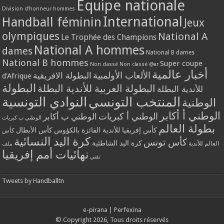
Equipe nationale
Division d'honneur hommes
International
Handball féminin
Jeux
olympiques
National A
Le Trophée des Champions
National A hommes
dames
National B dames
National B hommes
Super coupe
Non classé
Non classé @ar
أخبار عالمية
الألعاب الأولمبية
البطولة الافريقية
d'Afrique
البطولة
البطولة العربية للأندية البطلة
للأندية البطلة
المنتخب التونسي
النوادي التونسية
الوطنية
الوطني أ أكابر
الوطني أ كبريات
الوطني ب أكابر
الوطني ب كبريات
بطولة العالم
كأس إفريقيا للأندية الفائزة بالكؤوس
كأس الأبطال
كأس
كرة اليد النسائية
كأس تونس
كرة اليد الشاطئية
العالم للأندية
ملف
نهائيات أمم إفريقيا
تقني
Tweets by Handballtn
e-pirana
|
Perfexina
© Copyright 2026, Tous droits réservés