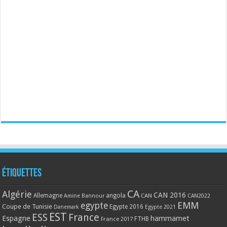
Étiquettes
CA
Algérie
CAN 2016
Allemagne
angola
CAN
Amine Bannour
CAN2022
EMM
egypte
Coupe de Tunisie
Egypte 2016
Danemark
Egypte 2021
EST
ESS
France
Espagne
hammamet
France 2017
FTHB