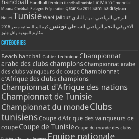
handball
Maroc
Handball féminin
mondial
Handball tunisie
IHF
Qatar
Sami Saidi
Mouna Chebbah
Pologne
Rio 2016
Sylvain
Préparation
Tunisie
Wael Jallouz
الترجي الرياضي
النادي
Nouet
الجزائر
تونس
الافريقي
النجم الرياضي الساحلي
مصر 2016
كرة اليد النسائية
مكارم المهدية
وائل جلوز
Catégories
Championnat
Beach handball
Cahier technique
arabe des clubs champions
Championnat arabe
Championnat
des clubs vainqueurs de coupe
d'Afrique des clubs champions
Championnat d'Afrique des nations
Championnat de Tunisie
Clubs
Championnat du monde
tunisiens
Coupe d'Afrique des vainqueurs de
Coupe de Tunisie
coupe
Coupe du monde des clubs
Equipe nationale
Division d'honneur hommes