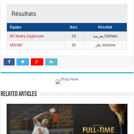
Résultats
Équipe
Buts
Résultat
AF Nesry Zaghouan
25
هزيمة, Défaite
MSHBF
32
فاز, Victoire
Related Articles