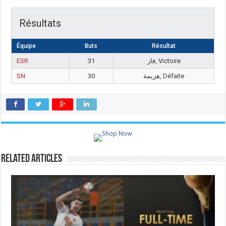
Résultats
Équipe
Buts
Résultat
ESR
31
فاز, Victoire
SN
30
هزيمة, Défaite
Related Articles