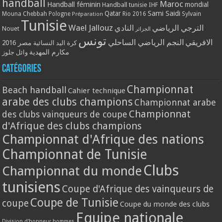
handball
Maroc
Handball féminin
mondial
Handball tunisie
IHF
Qatar
Sami Saidi
Mouna Chebbah
Pologne
Rio 2016
Sylvain
Préparation
Tunisie
Wael Jallouz
الترجي الرياضي
النادي
Nouet
الجزائر
تونس
الافريقي
النجم الرياضي الساحلي
مصر 2016
كرة اليد النسائية
مكارم المهدية
وائل جلوز
Catégories
Championnat
Beach handball
Cahier technique
arabe des clubs champions
Championnat arabe
Championnat
des clubs vainqueurs de coupe
d'Afrique des clubs champions
Championnat d'Afrique des nations
Championnat de Tunisie
Clubs
Championnat du monde
tunisiens
Coupe d'Afrique des vainqueurs de
Coupe de Tunisie
coupe
Coupe du monde des clubs
Equipe nationale
Division d'honneur hommes