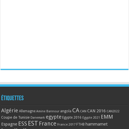
Étiquettes
CA
Algérie
CAN 2016
Allemagne
angola
CAN
Amine Bannour
CAN2022
EMM
egypte
Coupe de Tunisie
Egypte 2016
Danemark
Egypte 2021
EST
ESS
France
Espagne
hammamet
France 2017
FTHB