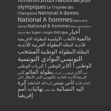
Jeux
olympiques
Le Trophée des
National A dames
Champions
National A hommes
National B
National B hommes
dames
Non classé
Non
أخبار
Super coupe d'Afrique
classé @ar
عالمية
الألعاب الأولمبية
البطولة الافريقية
البطولة العربية للأندية
للأندية البطلة
المنتخب
البطولة الوطنية
البطلة
التونسي
النوادي التونسية
الوطني أ أكابر
الوطني أ كبريات
الوطني
بطولة العالم
ب أكابر
كأس
الوطني ب كبريات
إفريقيا للأندية الفائزة بالكؤوس
كأس الأبطال
كأس
كرة
كأس تونس
كرة اليد الشاطئية
العالم للأندية
اليد النسائية
نهائيات أمم
ملف تقني
إفريقيا