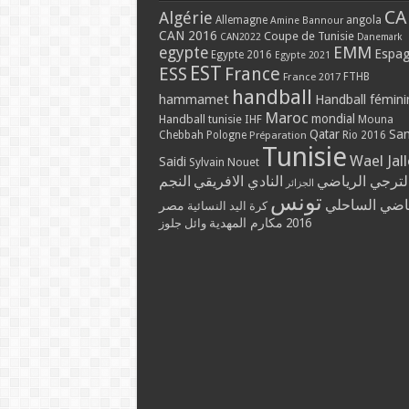
CA
Algérie
Allemagne
angola
Amine Bannour
CAN 2016
Coupe de Tunisie
CAN2022
Danemark
EMM
egypte
Espa
Egypte 2016
Egypte 2021
EST
ESS
France
France 2017
FTHB
handball
hammamet
Handball fémini
Maroc
mondial
Handball tunisie
IHF
Mouna
Qatar
Sa
Chebbah
Pologne
Rio 2016
Préparation
Tunisie
Wael Jal
Saidi
Sylvain Nouet
لترجي الرياضي
النادي الافريقي
النجم
الجزائر
تونس
ياضي الساحلي
مصر
كرة اليد النسائية
مكارم المهدية
2016
وائل جلوز