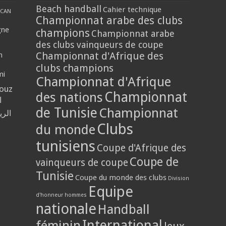
Beach handball
Cahier technique
CAN
Championnat arabe des clubs
gne
champions
Championnat arabe
des clubs vainqueurs de coupe
Championnat d'Afrique des
n
clubs champions
mi
Championnat d'Afrique
louz
Championnat
des nations
ا
de Tunisie
Championnat
الر
Clubs
du monde
tunisiens
Coupe d'Afrique des
Coupe de
vainqueurs de coupe
Tunisie
Coupe du monde des clubs
Division
Equipe
d'honneur hommes
nationale
Handball
International
féminin