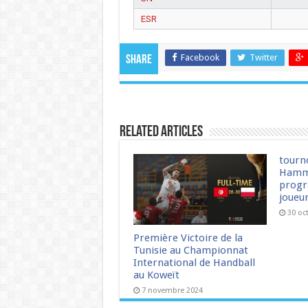
ESR
Facebook
Twitter
Share
Related Articles
tourn
Hamm
progr
joueu
30 oc
Première Victoire de la
Tunisie au Championnat
International de Handball
au Koweït
7 novembre 2024