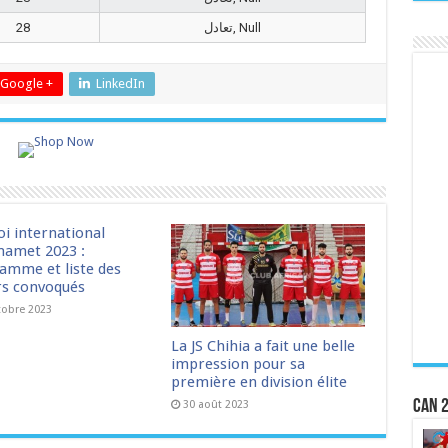
28
تعادل, Null
Google +
LinkedIn
oi international
amet 2023 :
amme et liste des
rs convoqués
tobre 2023
La JS Chihia a fait une belle
impression pour sa
première en division élite
CAN 2
30 août 2023