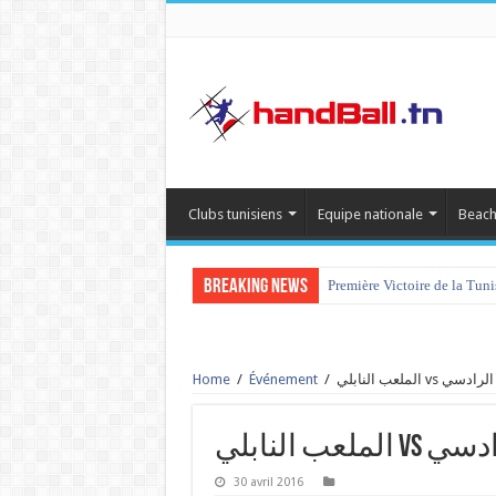
Clubs tunisiens
Equipe nationale
Beach
Breaking News
Première Victoire de la Tun
Home
/
Événement
/
الملعب النابلي 
ب النابلي
30 avril 2016