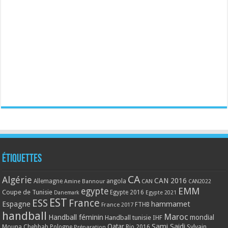
Étiquettes
CA
Algérie
CAN 2016
Allemagne
angola
CAN
Amine Bannour
CAN2022
EMM
egypte
Coupe de Tunisie
Egypte 2016
Danemark
Egypte 2021
EST
ESS
France
Espagne
hammamet
France 2017
FTHB
handball
Maroc
Handball féminin
mondial
Handball tunisie
IHF
Qatar
Sami Saidi
Mouna Chebbah
Pologne
Rio 2016
Sylvain
Préparation