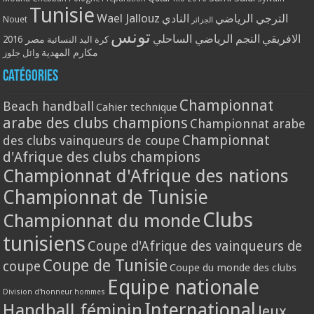
Tunisie
Wael Jallouz
الترجي الرياضي
النادي
Nouet
الجزائر
تونس
الافريقي
النجم الرياضي الساحلي
مصر 2016
كرة اليد النسائية
مكارم المهدية
وائل جلوز
Catégories
Championnat
Beach handball
Cahier technique
arabe des clubs champions
Championnat arabe
Championnat
des clubs vainqueurs de coupe
d'Afrique des clubs champions
Championnat d'Afrique des nations
Championnat de Tunisie
Clubs
Championnat du monde
tunisiens
Coupe d'Afrique des vainqueurs de
Coupe de Tunisie
coupe
Coupe du monde des clubs
Equipe nationale
Division d'honneur hommes
International
Handball féminin
Jeux