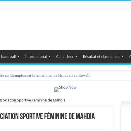
 handball
International
Calendrier
Résultat et classement
C
isie au Championnat International de Handball au Koweït
ssociation Sportive Féminine de Mahdia
ciation Sportive Féminine de Mahdia