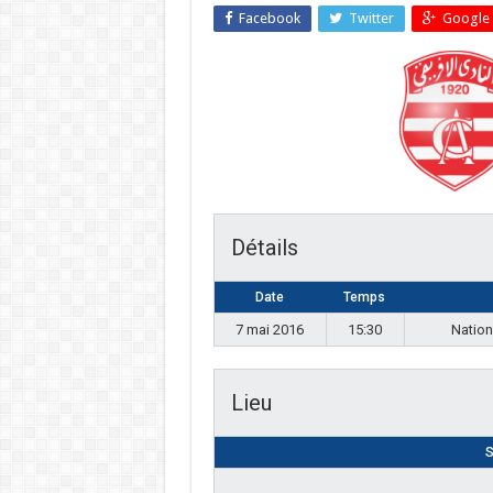
Facebook
Twitter
Google 
Détails
Date
Temps
7 mai 2016
15:30
Nation
Lieu
S