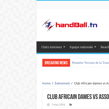
Clubs tunisiens
Equipe nationale
Beach
Breaking News
Première Victoire de la Tun
Home
/
Événement
/
Club Africain dames vs A
Club Africain dames vs Asso
7 mai 2016