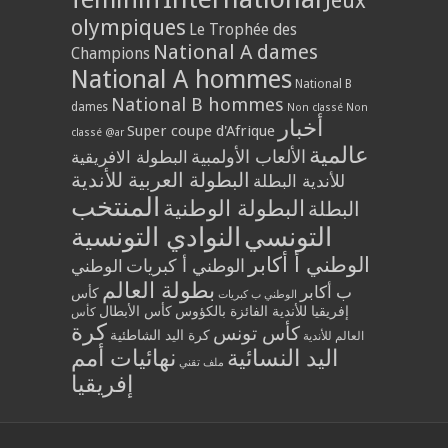
Jeux
olympiques
Le Trophée des
National A dames
Champions
National A hommes
National B
National B hommes
dames
Non classé
Non
أخبار
Super coupe d'Afrique
classé @ar
عالمية
الألعاب الأولمبية
البطولة الافريقية
البطولة العربية للأندية
للأندية البطلة
المنتخب
البطولة الوطنية
البطلة
التونسي
النوادي التونسية
الوطني أ أكابر
الوطني أ كبريات
الوطني
بطولة العالم
ب أكابر
كأس
الوطني ب كبريات
إفريقيا للأندية الفائزة بالكؤوس
كأس الأبطال
كأس
كرة
كأس تونس
كرة اليد الشاطئية
العالم للأندية
اليد النسائية
نهائيات أمم
ملف تقني
إفريقيا