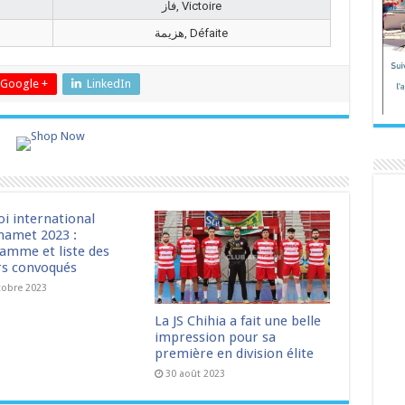
فاز, Victoire
هزيمة, Défaite
Google +
LinkedIn
oi international
amet 2023 :
amme et liste des
rs convoqués
tobre 2023
La JS Chihia a fait une belle
impression pour sa
première en division élite
30 août 2023