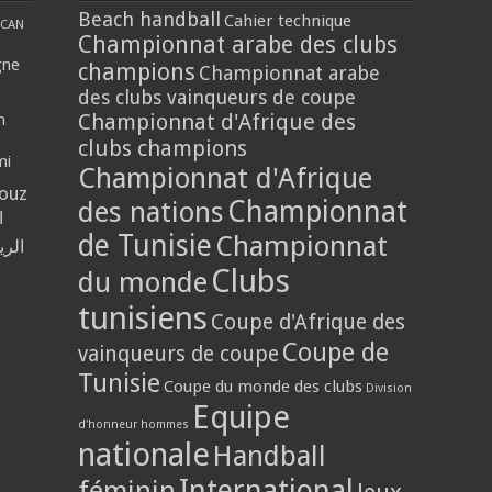
Beach handball
Cahier technique
CAN
Championnat arabe des clubs
gne
champions
Championnat arabe
des clubs vainqueurs de coupe
Championnat d'Afrique des
n
clubs champions
mi
Championnat d'Afrique
louz
Championnat
des nations
ا
de Tunisie
Championnat
الر
Clubs
du monde
tunisiens
Coupe d'Afrique des
Coupe de
vainqueurs de coupe
Tunisie
Coupe du monde des clubs
Division
Equipe
d'honneur hommes
nationale
Handball
International
féminin