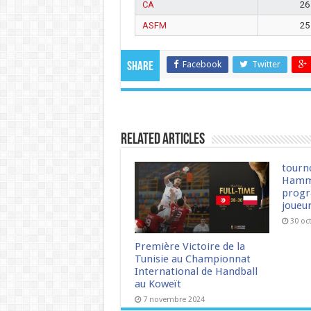
CA
26
ASFM
25
Facebook
Twitter
Share
Related Articles
tourn
Hamm
progr
joueu
30 oc
Première Victoire de la
Tunisie au Championnat
International de Handball
au Koweït
7 novembre 2024