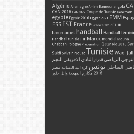
CA
Algérie
Allemagne
angola
Amine Bannour
CAN 2016
Coupe de Tunisie
CAN2022
Danemark
EMM
egypte
Espa
Egypte 2016
Egypte 2021
EST
ESS
France
France 2017
FTHB
handball
hammamet
Handball fémini
Maroc
mondial
Handball tunisie
IHF
Mouna
Qatar
Sa
Chebbah
Pologne
Rio 2016
Préparation
Tunisie
Wael Jal
Saidi
Sylvain Nouet
لترجي الرياضي
النادي الافريقي
النجم
الجزائر
تونس
ياضي الساحلي
مصر
كرة اليد النسائية
مكارم المهدية
2016
وائل جلوز