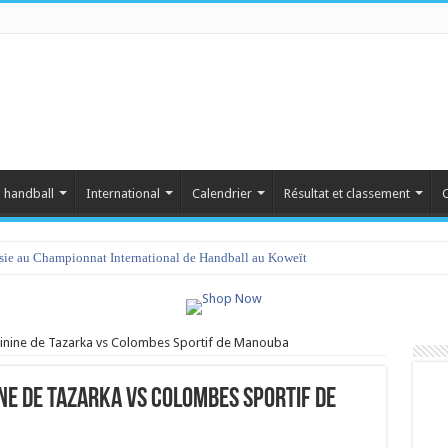
 handball
International
Calendrier
Résultat et classement
C
isie au Championnat International de Handball au Koweït
minine de Tazarka vs Colombes Sportif de Manouba
ne de Tazarka vs Colombes Sportif de