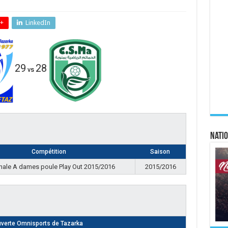
+
LinkedIn
29
28
vs
Natio
Compétition
Saison
nale A dames poule Play Out 2015/2016
2015/2016
uverte Omnisports de Tazarka