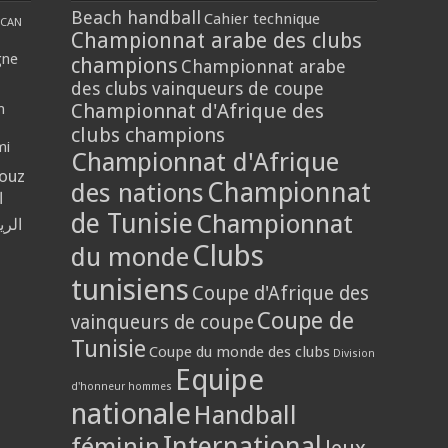
Beach handball
Cahier technique
CAN
Championnat arabe des clubs
gne
champions
Championnat arabe
des clubs vainqueurs de coupe
Championnat d'Afrique des
n
clubs champions
mi
Championnat d'Afrique
louz
Championnat
des nations
ا
de Tunisie
Championnat
الر
Clubs
du monde
tunisiens
Coupe d'Afrique des
Coupe de
vainqueurs de coupe
Tunisie
Coupe du monde des clubs
Division
Equipe
d'honneur hommes
nationale
Handball
International
féminin