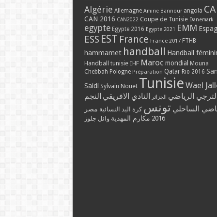
CA
Algérie
Allemagne
angola
Amine Bannour
CAN 2016
Coupe de Tunisie
CAN2022
Danemark
EMM
egypte
Espa
Egypte 2016
Egypte 2021
EST
ESS
France
France 2017
FTHB
handball
hammamet
Handball fémini
Maroc
mondial
Handball tunisie
IHF
Mouna
Qatar
Sa
Chebbah
Pologne
Rio 2016
Préparation
Tunisie
Wael Jal
Saidi
Sylvain Nouet
لترجي الرياضي
النادي الافريقي
النجم
الجزائر
تونس
ياضي الساحلي
مصر
كرة اليد النسائية
مكارم المهدية
2016
وائل جلوز