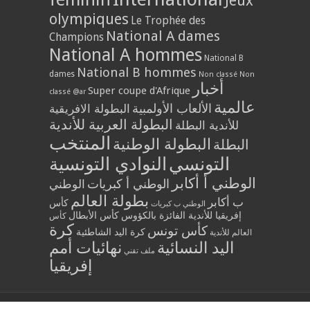
Jeux
olympiques
Le Trophée des
National A dames
Champions
National A hommes
National B
National B hommes
dames
Non classé
Non
أخبار
Super coupe d'Afrique
classé @ar
عالمية
الألعاب الأولمبية
البطولة الافريقية
البطولة العربية للأندية
للأندية البطلة
المنتخب
البطولة الوطنية
البطلة
التونسي
النوادي التونسية
الوطني أ أكابر
الوطني أ كبريات
الوطني
بطولة العالم
ب أكابر
كأس
الوطني ب كبريات
إفريقيا للأندية الفائزة بالكؤوس
كأس الأبطال
كأس
كرة
كأس تونس
كرة اليد الشاطئية
العالم للأندية
اليد النسائية
نهائيات أمم
ملف تقني
إفريقيا