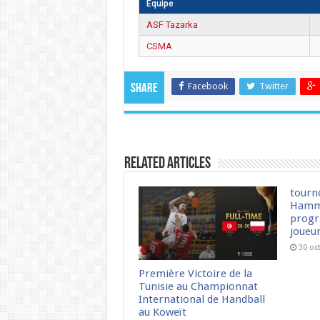
Équipe
ASF Tazarka
CSMA
Facebook
Twitter
Share
Related Articles
tourn
Hamm
progr
joueu
30 oc
Première Victoire de la
Tunisie au Championnat
International de Handball
au Koweït