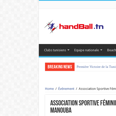
Clubs tunisiens
Equipe nationale
Beach
Breaking News
Première Victoire de la Tun
Home
/
Événement
/
Association Sportive Fé
Association Sportive Fémini
Manouba