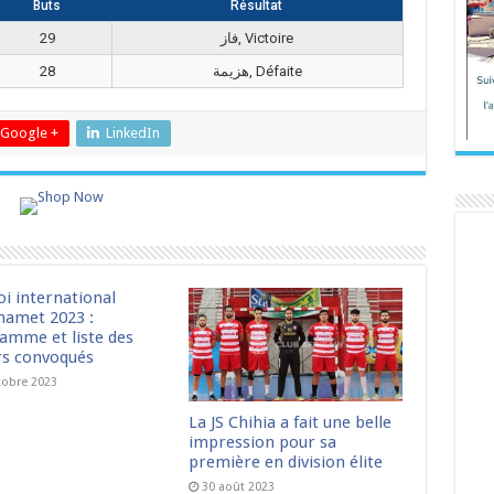
Buts
Résultat
29
فاز, Victoire
28
هزيمة, Défaite
Google +
LinkedIn
oi international
amet 2023 :
amme et liste des
rs convoqués
tobre 2023
La JS Chihia a fait une belle
impression pour sa
première en division élite
30 août 2023