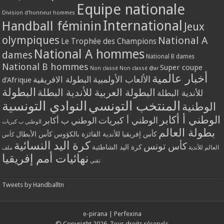
Equipe nationale
Division d'honneur hommes
International
Handball féminin
Jeux
olympiques
National A
Le Trophée des Champions
National A hommes
dames
National B dames
National B hommes
Super coupe
Non classé
Non classé @ar
أخبار عالمية
الألعاب الأولمبية
البطولة الافريقية
d'Afrique
البطولة
البطولة العربية للأندية البطلة
للأندية البطلة
المنتخب التونسي
النوادي التونسية
الوطنية
الوطني أ أكابر
الوطني أ كبريات
الوطني ب أكابر
الوطني ب كبريات
بطولة العالم
كأس إفريقيا للأندية الفائزة بالكؤوس
كأس الأبطال
كأس
كرة اليد النسائية
كأس تونس
كرة اليد الشاطئية
العالم للأندية
ملف
نهائيات أمم إفريقيا
تقني
Tweets by Handballtn
e-pirana
|
Perfexina
© Copyright 2026, Tous droits réservés