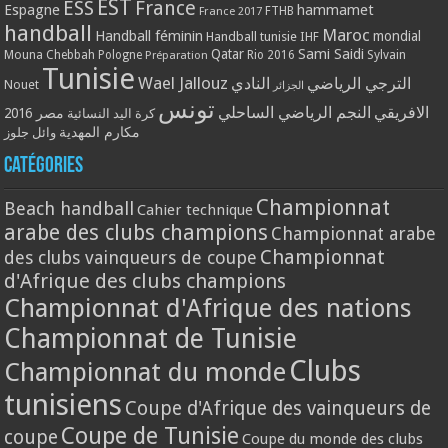
EST
ESS
France
Espagne
hammamet
France 2017
FTHB
handball
Maroc
Handball féminin
mondial
Handball tunisie
IHF
Qatar
Sami Saidi
Mouna Chebbah
Pologne
Rio 2016
Sylvain
Préparation
Tunisie
Wael Jallouz
الترجي الرياضي
النادي
Nouet
الجزائر
تونس
الافريقي
النجم الرياضي الساحلي
مصر 2016
كرة اليد النسائية
مكارم المهدية
وائل جلوز
Catégories
Championnat
Beach handball
Cahier technique
arabe des clubs champions
Championnat arabe
Championnat
des clubs vainqueurs de coupe
d'Afrique des clubs champions
Championnat d'Afrique des nations
Championnat de Tunisie
Clubs
Championnat du monde
tunisiens
Coupe d'Afrique des vainqueurs de
Coupe de Tunisie
coupe
Coupe du monde des clubs