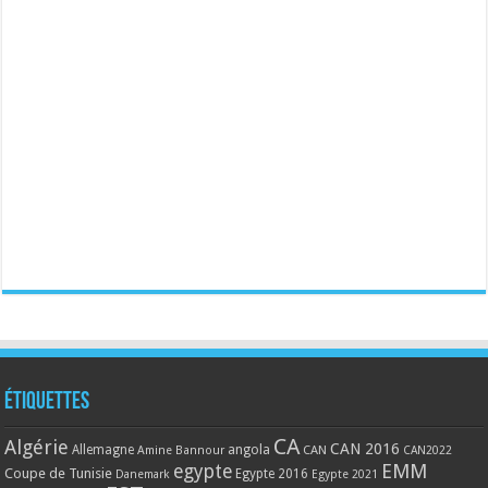
Étiquettes
CA
Algérie
CAN 2016
Allemagne
angola
CAN
Amine Bannour
CAN2022
EMM
egypte
Coupe de Tunisie
Egypte 2016
Danemark
Egypte 2021