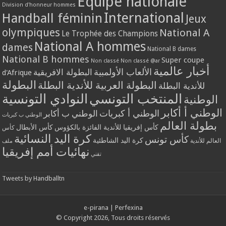
Equipe nationale
Division d'honneur hommes
International
Handball féminin
Jeux
olympiques
National A
Le Trophée des Champions
National A hommes
dames
National B dames
National B hommes
Super coupe
Non classé
Non classé @ar
أخبار عالمية
الألعاب الأولمبية
البطولة الافريقية
d'Afrique
البطولة
البطولة العربية للأندية البطلة
للأندية البطلة
المنتخب التونسي
النوادي التونسية
الوطنية
الوطني أ أكابر
الوطني أ كبريات
الوطني ب أكابر
الوطني ب كبريات
بطولة العالم
كأس إفريقيا للأندية الفائزة بالكؤوس
كأس الأبطال
كأس
كرة اليد النسائية
كأس تونس
كرة اليد الشاطئية
العالم للأندية
ملف
نهائيات أمم إفريقيا
تقني
Tweets by Handballtn
e-pirana
|
Perfexina
© Copyright 2026, Tous droits réservés