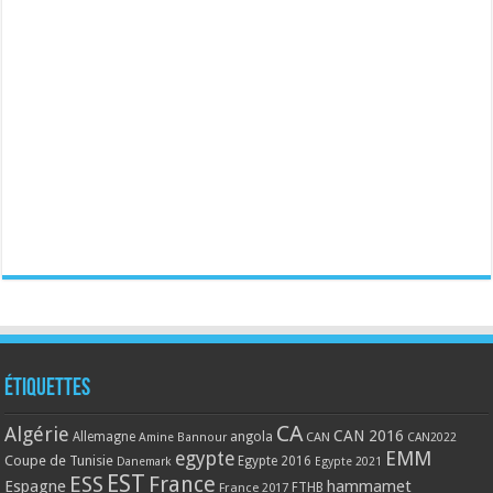
Étiquettes
CA
Algérie
CAN 2016
Allemagne
angola
CAN
Amine Bannour
CAN2022
EMM
egypte
Coupe de Tunisie
Egypte 2016
Danemark
Egypte 2021
EST
ESS
France
Espagne
hammamet
France 2017
FTHB