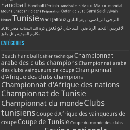
handball
Maroc
Handball féminin
mondial
Handball tunisie
IHF
Qatar
Sami Saidi
Mouna Chebbah
Pologne
Rio 2016
Sylvain
Préparation
Tunisie
Wael Jallouz
الترجي الرياضي
النادي
Nouet
الجزائر
تونس
الافريقي
النجم الرياضي الساحلي
مصر 2016
كرة اليد النسائية
مكارم المهدية
وائل جلوز
Catégories
Championnat
Beach handball
Cahier technique
arabe des clubs champions
Championnat arabe
Championnat
des clubs vainqueurs de coupe
d'Afrique des clubs champions
Championnat d'Afrique des nations
Championnat de Tunisie
Clubs
Championnat du monde
tunisiens
Coupe d'Afrique des vainqueurs de
Coupe de Tunisie
coupe
Coupe du monde des clubs