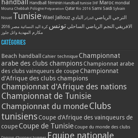
handball
Maroc
Handball féminin
mondial
Handball tunisie
IHF
Qatar
Sami Saidi
Mouna Chebbah
Pologne
Rio 2016
Sylvain
Préparation
Tunisie
Wael Jallouz
الترجي الرياضي
النادي
Nouet
الجزائر
تونس
الافريقي
النجم الرياضي الساحلي
مصر 2016
كرة اليد النسائية
مكارم المهدية
وائل جلوز
Catégories
Championnat
Beach handball
Cahier technique
arabe des clubs champions
Championnat arabe
Championnat
des clubs vainqueurs de coupe
d'Afrique des clubs champions
Championnat d'Afrique des nations
Championnat de Tunisie
Clubs
Championnat du monde
tunisiens
Coupe d'Afrique des vainqueurs de
Coupe de Tunisie
coupe
Coupe du monde des clubs
Equipe nationale
Division d'honneur hommes