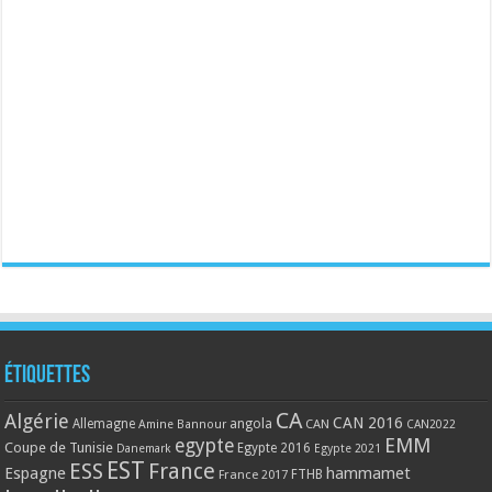
Étiquettes
CA
Algérie
CAN 2016
Allemagne
angola
CAN
Amine Bannour
CAN2022
EMM
egypte
Coupe de Tunisie
Egypte 2016
Danemark
Egypte 2021
EST
ESS
France
Espagne
hammamet
France 2017
FTHB