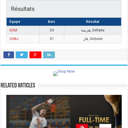
Résultats
Équipe
Buts
Résultat
SCM
29
هزيمة, Défaite
CHBJ
31
فاز, Victoire
Related Articles