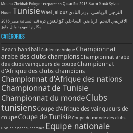
Qatar
Sami Saidi
Mouna Chebbah
Pologne
Rio 2016
Sylvain
Préparation
Tunisie
Wael Jallouz
الترجي الرياضي
النادي
Nouet
الجزائر
تونس
الافريقي
النجم الرياضي الساحلي
مصر 2016
كرة اليد النسائية
مكارم المهدية
وائل جلوز
Catégories
Championnat
Beach handball
Cahier technique
arabe des clubs champions
Championnat arabe
Championnat
des clubs vainqueurs de coupe
d'Afrique des clubs champions
Championnat d'Afrique des nations
Championnat de Tunisie
Clubs
Championnat du monde
tunisiens
Coupe d'Afrique des vainqueurs de
Coupe de Tunisie
coupe
Coupe du monde des clubs
Equipe nationale
Division d'honneur hommes