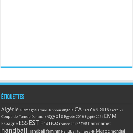
Étiquettes
CA
Algérie
CAN 2016
Allemagne
angola
CAN
Amine Bannour
CAN2022
EMM
egypte
Coupe de Tunisie
Egypte 2016
Danemark
Egypte 2021
EST
ESS
France
Espagne
hammamet
France 2017
FTHB
handball
Maroc
Handball féminin
mondial
Handball tunisie
IHF