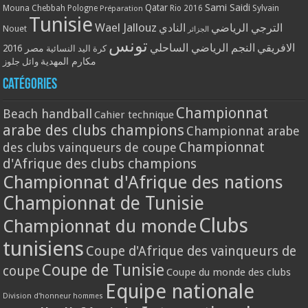
Qatar
Sami Saidi
Mouna Chebbah
Pologne
Rio 2016
Sylvain
Préparation
Tunisie
Wael Jallouz
الترجي الرياضي
النادي
Nouet
الجزائر
تونس
الافريقي
النجم الرياضي الساحلي
مصر 2016
كرة اليد النسائية
مكارم المهدية
وائل جلوز
Catégories
Championnat
Beach handball
Cahier technique
arabe des clubs champions
Championnat arabe
Championnat
des clubs vainqueurs de coupe
d'Afrique des clubs champions
Championnat d'Afrique des nations
Championnat de Tunisie
Clubs
Championnat du monde
tunisiens
Coupe d'Afrique des vainqueurs de
Coupe de Tunisie
coupe
Coupe du monde des clubs
Equipe nationale
Division d'honneur hommes