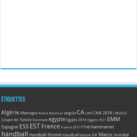
Étiquettes
CA
Algérie
CAN 2016
Allemagne
angola
CAN
Amine Bannour
CAN2022
EMM
egypte
Coupe de Tunisie
Egypte 2016
Danemark
Egypte 2021
EST
ESS
France
Espagne
hammamet
France 2017
FTHB
handball
Maroc
Handball féminin
mondial
Handball tunisie
IHF