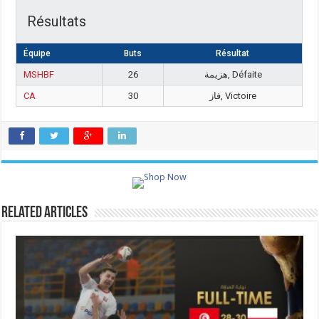
Résultats
Équipe
Buts
Résultat
MSHBF
26
هزيمة, Défaite
CA
30
فاز, Victoire
Related Articles