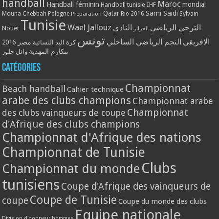
handball
Maroc
Handball féminin
mondial
Handball tunisie
IHF
Qatar
Sami Saidi
Mouna Chebbah
Pologne
Rio 2016
Sylvain
Préparation
Tunisie
Wael Jallouz
الترجي الرياضي
النادي
Nouet
الجزائر
تونس
الافريقي
النجم الرياضي الساحلي
مصر 2016
كرة اليد النسائية
مكارم المهدية
وائل جلوز
Catégories
Championnat
Beach handball
Cahier technique
arabe des clubs champions
Championnat arabe
Championnat
des clubs vainqueurs de coupe
d'Afrique des clubs champions
Championnat d'Afrique des nations
Championnat de Tunisie
Clubs
Championnat du monde
tunisiens
Coupe d'Afrique des vainqueurs de
Coupe de Tunisie
coupe
Coupe du monde des clubs
Equipe nationale
Division d'honneur hommes