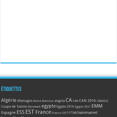
Étiquettes
CA
Algérie
CAN 2016
Allemagne
angola
CAN
Amine Bannour
CAN2022
EMM
egypte
Coupe de Tunisie
Egypte 2016
Danemark
Egypte 2021
EST
ESS
France
Espagne
hammamet
France 2017
FTHB