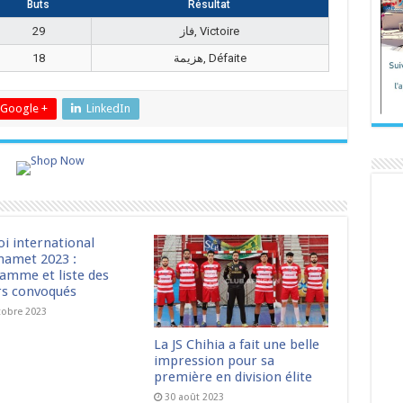
Buts
Résultat
29
فاز, Victoire
18
هزيمة, Défaite
Google +
LinkedIn
oi international
amet 2023 :
amme et liste des
rs convoqués
tobre 2023
La JS Chihia a fait une belle
impression pour sa
première en division élite
30 août 2023