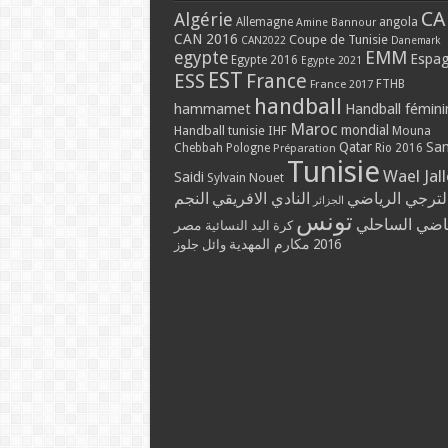
CA
Algérie
Allemagne
angola
Amine Bannour
CAN 2016
Coupe de Tunisie
CAN2022
Danemark
EMM
egypte
Espa
Egypte 2016
Egypte 2021
EST
ESS
France
France 2017
FTHB
handball
hammamet
Handball fémini
Maroc
mondial
Handball tunisie
IHF
Mouna
Qatar
Sa
Chebbah
Pologne
Rio 2016
Préparation
Tunisie
Wael Jal
Saidi
Sylvain Nouet
لترجي الرياضي
النادي الافريقي
النجم
الجزائر
تونس
ياضي الساحلي
مصر
كرة اليد النسائية
مكارم المهدية
2016
وائل جلوز