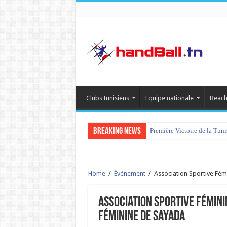
Clubs tunisiens
Equipe nationale
Beach
Breaking News
Première Victoire de la Tun
Home
/
Événement
/
Association Sportive Fém
Association Sportive Fémini
Féminine de Sayada