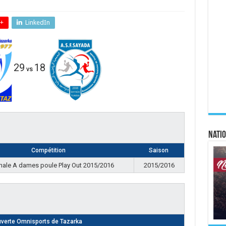
+
LinkedIn
29
18
vs
Natio
Compétition
Saison
nale A dames poule Play Out 2015/2016
2015/2016
uverte Omnisports de Tazarka