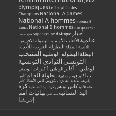
Jeux
olympiques
Le Trophée des
National A dames
Champions
National A hommes
National B
National B hommes
dames
Non classé
Non
أخبار
Super coupe d'Afrique
classé @ar
عالمية
الألعاب الأولمبية
البطولة الافريقية
البطولة العربية للأندية
للأندية البطلة
المنتخب
البطولة الوطنية
البطلة
التونسي
النوادي التونسية
الوطني أ أكابر
الوطني أ كبريات
الوطني
بطولة العالم
ب أكابر
كأس
الوطني ب كبريات
إفريقيا للأندية الفائزة بالكؤوس
كأس الأبطال
كأس
كرة
كأس تونس
كرة اليد الشاطئية
العالم للأندية
اليد النسائية
نهائيات أمم
ملف تقني
إفريقيا