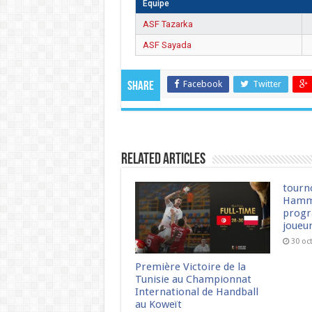
Équipe
ASF Tazarka
ASF Sayada
Facebook
Twitter
Share
Related Articles
tourn
Hamm
progr
joueu
30 oc
Première Victoire de la
Tunisie au Championnat
International de Handball
au Koweït