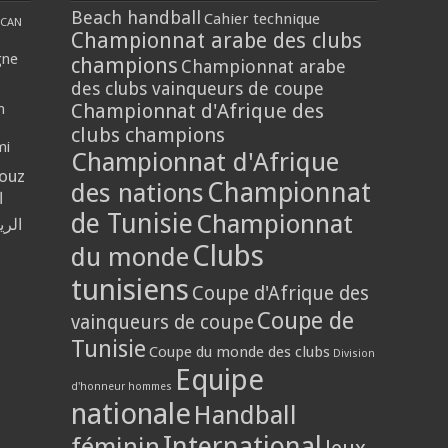
Beach handball
Cahier technique
CAN
Championnat arabe des clubs
gne
champions
Championnat arabe
des clubs vainqueurs de coupe
Championnat d'Afrique des
n
clubs champions
mi
Championnat d'Afrique
louz
Championnat
des nations
ا
de Tunisie
Championnat
الر
Clubs
du monde
tunisiens
Coupe d'Afrique des
Coupe de
vainqueurs de coupe
Tunisie
Coupe du monde des clubs
Division
Equipe
d'honneur hommes
nationale
Handball
International
féminin