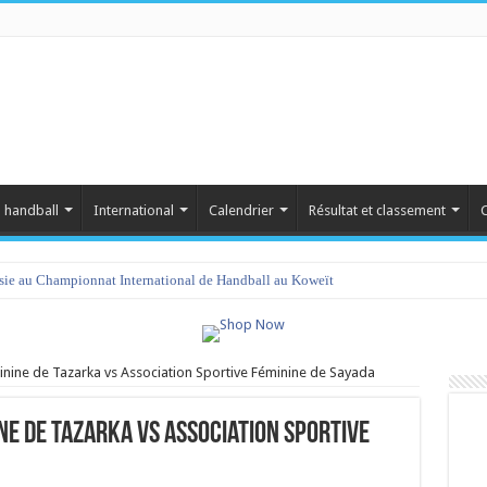
 handball
International
Calendrier
Résultat et classement
C
isie au Championnat International de Handball au Koweït
inine de Tazarka vs Association Sportive Féminine de Sayada
ne de Tazarka vs Association Sportive