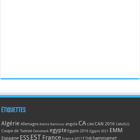
Étiquettes
CA
Algérie
CAN 2016
Allemagne
angola
CAN
Amine Bannour
CAN2022
EMM
egypte
Coupe de Tunisie
Egypte 2016
Danemark
Egypte 2021
EST
ESS
France
Espagne
hammamet
France 2017
FTHB