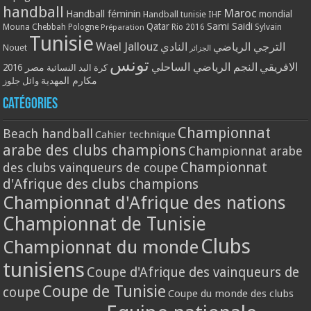
handball
Maroc
Handball féminin
mondial
Handball tunisie
IHF
Qatar
Sami Saidi
Mouna Chebbah
Pologne
Rio 2016
Sylvain
Préparation
Tunisie
Wael Jallouz
الترجي الرياضي
النادي
Nouet
الجزائر
تونس
الافريقي
النجم الرياضي الساحلي
مصر 2016
كرة اليد النسائية
مكارم المهدية
وائل جلوز
Catégories
Championnat
Beach handball
Cahier technique
arabe des clubs champions
Championnat arabe
Championnat
des clubs vainqueurs de coupe
d'Afrique des clubs champions
Championnat d'Afrique des nations
Championnat de Tunisie
Clubs
Championnat du monde
tunisiens
Coupe d'Afrique des vainqueurs de
Coupe de Tunisie
coupe
Coupe du monde des clubs