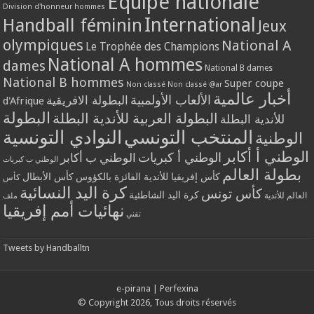
Equipe nationale
Division d'honneur hommes
International
Handball féminin
Jeux
olympiques
National A
Le Trophée des Champions
National A hommes
dames
National B dames
National B hommes
Super coupe
Non classé
Non classé @ar
أخبار عالمية
الألعاب الأولمبية
البطولة الافريقية
d'Afrique
البطولة
البطولة العربية للأندية البطلة
للأندية البطلة
المنتخب التونسي
النوادي التونسية
الوطنية
الوطني أ أكابر
الوطني أ كبريات
الوطني ب أكابر
الوطني ب كبريات
بطولة العالم
كأس إفريقيا للأندية الفائزة بالكؤوس
كأس الأبطال
كأس
كرة اليد النسائية
كأس تونس
كرة اليد الشاطئية
العالم للأندية
ملف
نهائيات أمم إفريقيا
تقني
Tweets by Handballtn
e-pirana
|
Perfexina
© Copyright 2026, Tous droits réservés