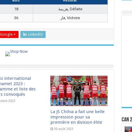
Buts
Résultat
18
هزيمة, Défaite
36
فاز, Victoire
Google +
LinkedIn
oi international
amet 2023 :
amme et liste des
rs convoqués
tobre 2023
La JS Chihia a fait une belle
impression pour sa
CAN 2
première en division élite
30 août 2023