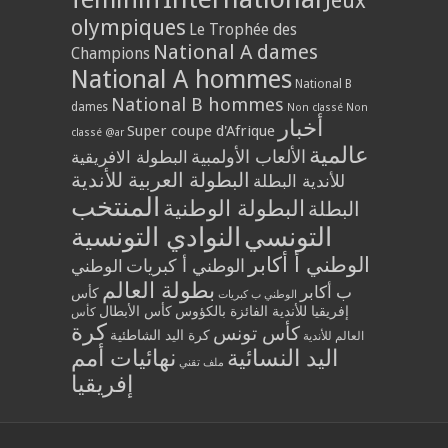
Jeux
olympiques
Le Trophée des
National A dames
Champions
National A hommes
National B
National B hommes
dames
Non classé
Non
أخبار
Super coupe d'Afrique
classé @ar
عالمية
الألعاب الأولمبية
البطولة الافريقية
البطولة العربية للأندية
للأندية البطلة
المنتخب
البطولة الوطنية
البطلة
التونسي
النوادي التونسية
الوطني أ أكابر
الوطني أ كبريات
الوطني
بطولة العالم
ب أكابر
كأس
الوطني ب كبريات
إفريقيا للأندية الفائزة بالكؤوس
كأس الأبطال
كأس
كرة
كأس تونس
كرة اليد الشاطئية
العالم للأندية
اليد النسائية
نهائيات أمم
ملف تقني
إفريقيا