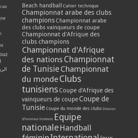
Beach handball
Cahier technique
CAN
Championnat arabe des clubs
gne
champions
Championnat arabe
des clubs vainqueurs de coupe
Championnat d'Afrique des
n
clubs champions
mi
Championnat d'Afrique
louz
Championnat
des nations
ا
de Tunisie
Championnat
الر
Clubs
du monde
tunisiens
Coupe d'Afrique des
Coupe de
vainqueurs de coupe
Tunisie
Coupe du monde des clubs
Division
Equipe
d'honneur hommes
nationale
Handball
International
féminin