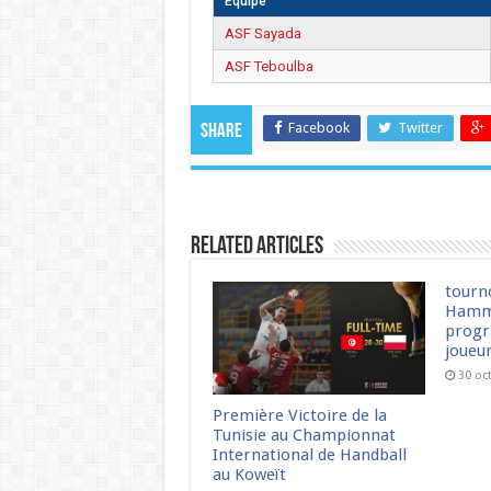
Équipe
ASF Sayada
ASF Teboulba
Facebook
Twitter
Share
Related Articles
tourn
Hamm
progr
joueu
30 oc
Première Victoire de la
Tunisie au Championnat
International de Handball
au Koweït