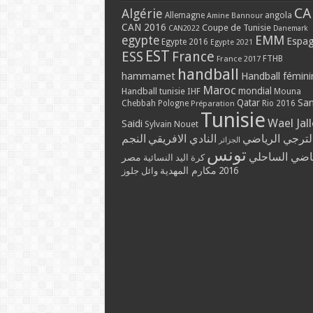
CA
Algérie
Allemagne
angola
Amine Bannour
CAN 2016
Coupe de Tunisie
CAN2022
Danemark
EMM
egypte
Espa
Egypte 2016
Egypte 2021
EST
ESS
France
France 2017
FTHB
handball
hammamet
Handball fémini
Maroc
mondial
Handball tunisie
IHF
Mouna
Qatar
Sa
Chebbah
Pologne
Rio 2016
Préparation
Tunisie
Wael Jal
Saidi
Sylvain Nouet
لترجي الرياضي
النادي الافريقي
النجم
الجزائر
تونس
ياضي الساحلي
مصر
كرة اليد النسائية
مكارم المهدية
2016
وائل جلوز