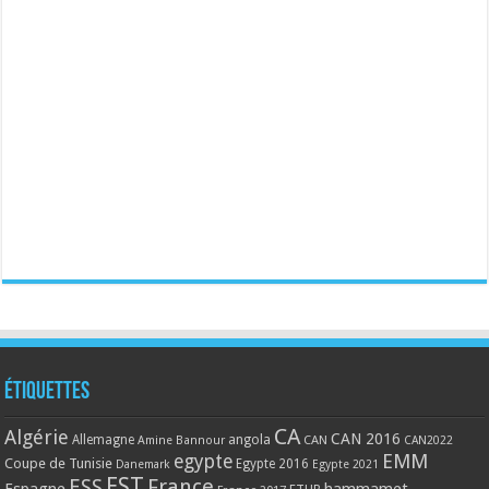
Étiquettes
CA
Algérie
CAN 2016
Allemagne
angola
CAN
Amine Bannour
CAN2022
EMM
egypte
Coupe de Tunisie
Egypte 2016
Danemark
Egypte 2021
EST
ESS
France
Espagne
hammamet