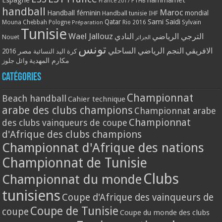
France 2017
FTHB
handball
Maroc
Handball féminin
mondial
Handball tunisie
IHF
Qatar
Sami Saidi
Mouna Chebbah
Pologne
Rio 2016
Sylvain
Préparation
Tunisie
Wael Jallouz
الترجي الرياضي
النادي
Nouet
الجزائر
تونس
الافريقي
النجم الرياضي الساحلي
مصر 2016
كرة اليد النسائية
مكارم المهدية
وائل جلوز
Catégories
Championnat
Beach handball
Cahier technique
arabe des clubs champions
Championnat arabe
Championnat
des clubs vainqueurs de coupe
d'Afrique des clubs champions
Championnat d'Afrique des nations
Championnat de Tunisie
Clubs
Championnat du monde
tunisiens
Coupe d'Afrique des vainqueurs de
Coupe de Tunisie
coupe
Coupe du monde des clubs