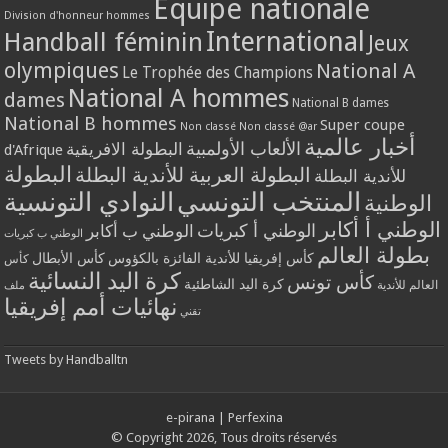
Equipe nationale
Division d'honneur hommes
International
Handball féminin
Jeux
olympiques
National A
Le Trophée des Champions
National A hommes
dames
National B dames
National B hommes
Super coupe
Non classé
Non classé @ar
أخبار عالمية
الألعاب الأولمبية
البطولة الافريقية
d'Afrique
البطولة
البطولة العربية للأندية البطلة
للأندية البطلة
المنتخب التونسي
النوادي التونسية
الوطنية
الوطني أ أكابر
الوطني أ كبريات
الوطني ب أكابر
الوطني ب كبريات
بطولة العالم
كأس إفريقيا للأندية الفائزة بالكؤوس
كأس الأبطال
كأس
كرة اليد النسائية
كأس تونس
كرة اليد الشاطئية
العالم للأندية
ملف
نهائيات أمم إفريقيا
تقني
Tweets by Handballtn
e-pirana
|
Perfexina
© Copyright 2026, Tous droits réservés