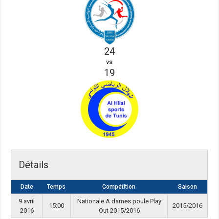
24
vs
19
Détails
Date
Temps
Compétition
Saison
9 avril
Nationale A dames poule Play
15:00
2015/2016
2016
Out 2015/2016