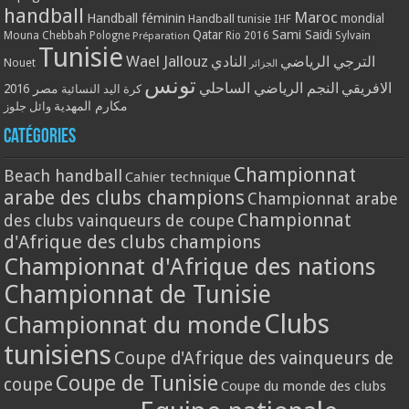
handball
Maroc
Handball féminin
mondial
Handball tunisie
IHF
Qatar
Sami Saidi
Mouna Chebbah
Pologne
Rio 2016
Sylvain
Préparation
Tunisie
Wael Jallouz
الترجي الرياضي
النادي
Nouet
الجزائر
تونس
الافريقي
النجم الرياضي الساحلي
مصر 2016
كرة اليد النسائية
مكارم المهدية
وائل جلوز
Catégories
Championnat
Beach handball
Cahier technique
arabe des clubs champions
Championnat arabe
Championnat
des clubs vainqueurs de coupe
d'Afrique des clubs champions
Championnat d'Afrique des nations
Championnat de Tunisie
Clubs
Championnat du monde
tunisiens
Coupe d'Afrique des vainqueurs de
Coupe de Tunisie
coupe
Coupe du monde des clubs