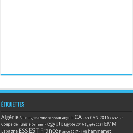
Étiquettes
CA
Algérie
CAN 2016
Allemagne
angola
CAN
Amine Bannour
CAN2022
EMM
egypte
Coupe de Tunisie
Egypte 2016
Danemark
Egypte 2021
EST
ESS
France
Espagne
hammamet
France 2017
FTHB