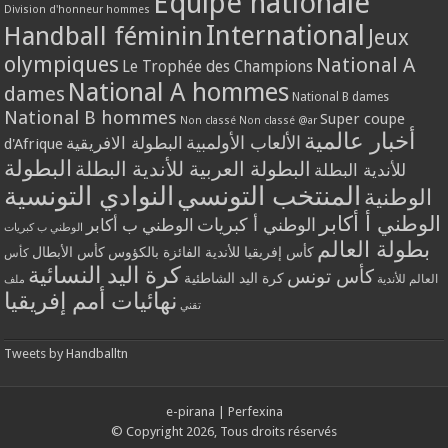
Equipe nationale
Division d'honneur hommes
International
Handball féminin
Jeux
olympiques
National A
Le Trophée des Champions
National A hommes
dames
National B dames
National B hommes
Super coupe
Non classé
Non classé @ar
أخبار عالمية
الألعاب الأولمبية
البطولة الافريقية
d'Afrique
البطولة
البطولة العربية للأندية البطلة
للأندية البطلة
المنتخب التونسي
النوادي التونسية
الوطنية
الوطني أ أكابر
الوطني أ كبريات
الوطني ب أكابر
الوطني ب كبريات
بطولة العالم
كأس إفريقيا للأندية الفائزة بالكؤوس
كأس الأبطال
كأس
كرة اليد النسائية
كأس تونس
كرة اليد الشاطئية
العالم للأندية
ملف
نهائيات أمم إفريقيا
تقني
Tweets by Handballtn
e-pirana
|
Perfexina
© Copyright 2026, Tous droits réservés