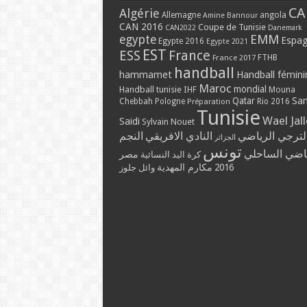
CA
Algérie
Allemagne
angola
Amine Bannour
CAN 2016
Coupe de Tunisie
CAN2022
Danemark
EMM
egypte
Espa
Egypte 2016
Egypte 2021
EST
ESS
France
France 2017
FTHB
handball
hammamet
Handball fémini
Maroc
mondial
Handball tunisie
IHF
Mouna
Qatar
Sa
Chebbah
Pologne
Rio 2016
Préparation
Tunisie
Wael Jal
Saidi
Sylvain Nouet
لترجي الرياضي
النادي الافريقي
النجم
الجزائر
تونس
ياضي الساحلي
مصر
كرة اليد النسائية
مكارم المهدية
2016
وائل جلوز