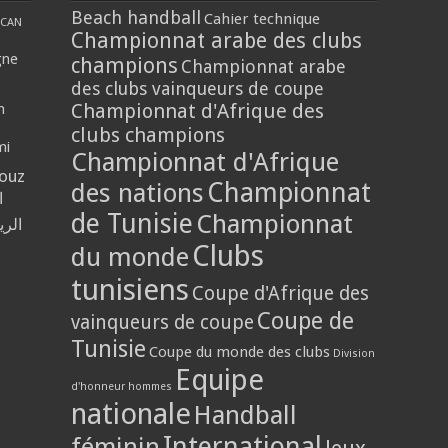
Beach handball
Cahier technique
CAN
Championnat arabe des clubs
gne
champions
Championnat arabe
des clubs vainqueurs de coupe
Championnat d'Afrique des
n
clubs champions
mi
Championnat d'Afrique
louz
Championnat
des nations
ا
de Tunisie
Championnat
الر
Clubs
du monde
tunisiens
Coupe d'Afrique des
Coupe de
vainqueurs de coupe
Tunisie
Coupe du monde des clubs
Division
Equipe
d'honneur hommes
nationale
Handball
International
féminin