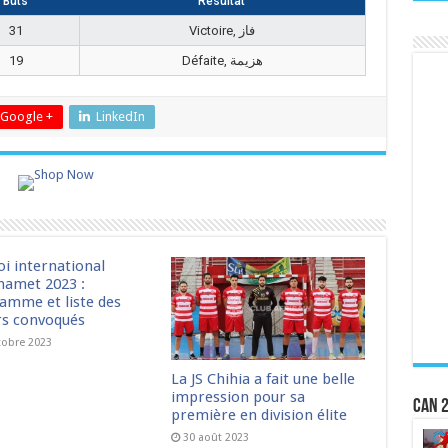
Buts
Résultat
31
Victoire, فاز
19
Défaite, هزيمة
Google +
LinkedIn
oi international
amet 2023 :
amme et liste des
rs convoqués
tobre 2023
La JS Chihia a fait une belle
impression pour sa
CAN 2
première en division élite
30 août 2023