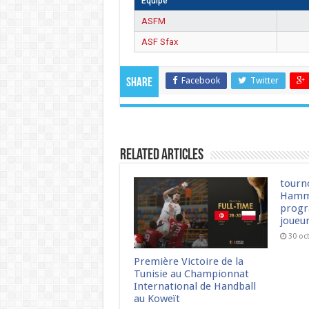
Équipe
ASFM
ASF Sfax
Facebook
Twitter
Share
Related Articles
tourn
Hamm
progr
joueu
30 oc
Première Victoire de la
Tunisie au Championnat
International de Handball
au Koweït