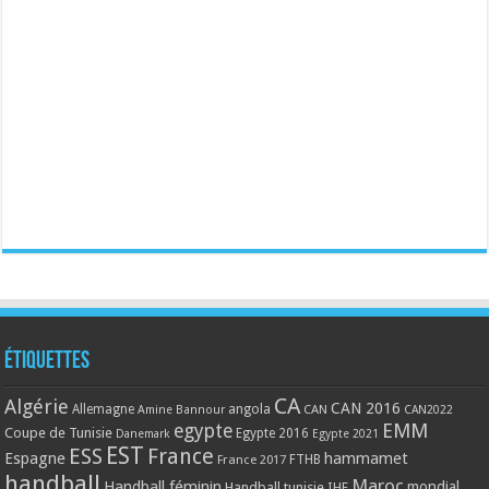
Étiquettes
CA
Algérie
CAN 2016
Allemagne
angola
CAN
Amine Bannour
CAN2022
EMM
egypte
Coupe de Tunisie
Egypte 2016
Danemark
Egypte 2021
EST
ESS
France
Espagne
hammamet
France 2017
FTHB
handball
Maroc
Handball féminin
mondial
Handball tunisie
IHF