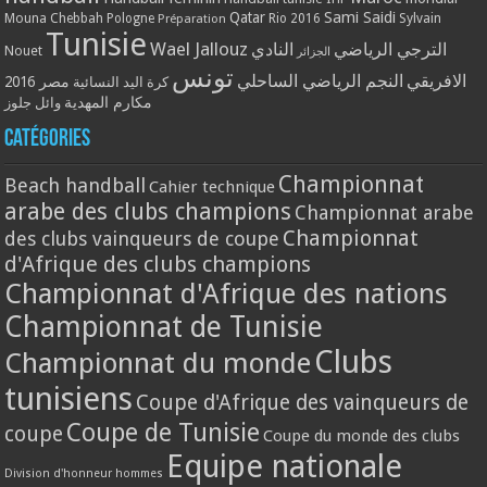
Qatar
Sami Saidi
Mouna Chebbah
Pologne
Rio 2016
Sylvain
Préparation
Tunisie
Wael Jallouz
الترجي الرياضي
النادي
Nouet
الجزائر
تونس
الافريقي
النجم الرياضي الساحلي
مصر 2016
كرة اليد النسائية
مكارم المهدية
وائل جلوز
Catégories
Championnat
Beach handball
Cahier technique
arabe des clubs champions
Championnat arabe
Championnat
des clubs vainqueurs de coupe
d'Afrique des clubs champions
Championnat d'Afrique des nations
Championnat de Tunisie
Clubs
Championnat du monde
tunisiens
Coupe d'Afrique des vainqueurs de
Coupe de Tunisie
coupe
Coupe du monde des clubs
Equipe nationale
Division d'honneur hommes