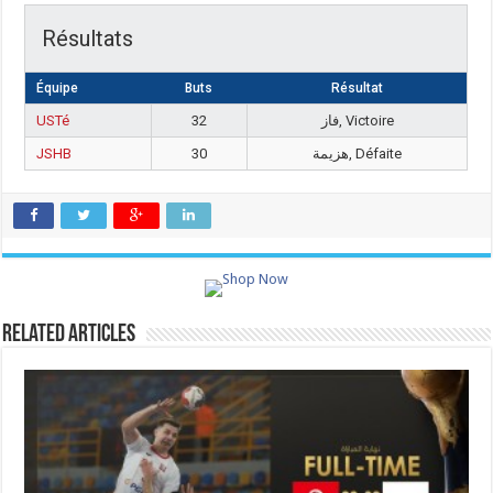
Résultats
Équipe
Buts
Résultat
USTé
32
فاز, Victoire
JSHB
30
هزيمة, Défaite
Related Articles