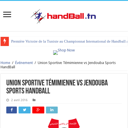
Première Victoire de la Tunisie au Championnat International de Handball 
tournoi international Hammamet 2023 : programme et liste des joueurs co
Home
/
Événement
/
Union Sportive Témimienne vs Jendouba Sports
HandBall
Union Sportive Témimienne vs Jendouba
Sports HandBall
2 avril 2016