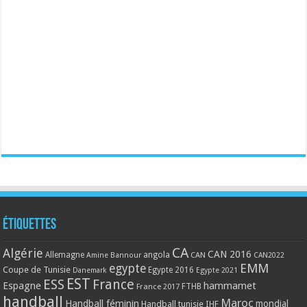
Étiquettes
CA
Algérie
CAN 2016
Allemagne
angola
CAN
Amine Bannour
CAN2022
EMM
egypte
Coupe de Tunisie
Egypte 2016
Danemark
Egypte 2021
EST
ESS
France
Espagne
hammamet
France 2017
FTHB
handball
Maroc
Handball féminin
mondial
Handball tunisie
IHF