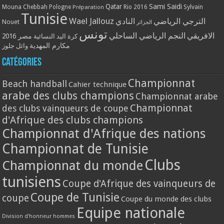
Qatar
Sami Saidi
Mouna Chebbah
Pologne
Rio 2016
Sylvain
Préparation
Tunisie
Wael Jallouz
الترجي الرياضي
النادي
Nouet
الجزائر
تونس
الافريقي
النجم الرياضي الساحلي
مصر 2016
كرة اليد النسائية
مكارم المهدية
وائل جلوز
Catégories
Championnat
Beach handball
Cahier technique
arabe des clubs champions
Championnat arabe
Championnat
des clubs vainqueurs de coupe
d'Afrique des clubs champions
Championnat d'Afrique des nations
Championnat de Tunisie
Clubs
Championnat du monde
tunisiens
Coupe d'Afrique des vainqueurs de
Coupe de Tunisie
coupe
Coupe du monde des clubs
Equipe nationale
Division d'honneur hommes