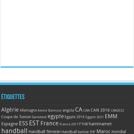
Étiquettes
CA
Algérie
CAN 2016
Allemagne
angola
CAN
Amine Bannour
CAN2022
EMM
egypte
Coupe de Tunisie
Egypte 2016
Danemark
Egypte 2021
EST
ESS
France
Espagne
hammamet
France 2017
FTHB
handball
Maroc
Handball féminin
mondial
Handball tunisie
IHF