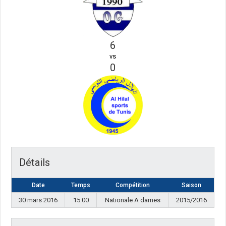
6
vs
0
Détails
Date
Temps
Compétition
Saison
30 mars 2016
15:00
Nationale A dames
2015/2016