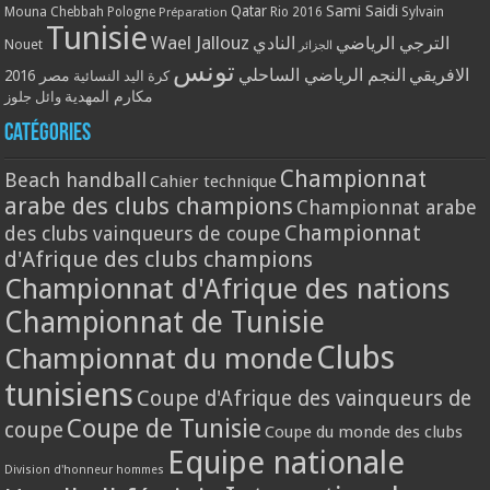
Qatar
Sami Saidi
Mouna Chebbah
Pologne
Rio 2016
Sylvain
Préparation
Tunisie
Wael Jallouz
الترجي الرياضي
النادي
Nouet
الجزائر
تونس
الافريقي
النجم الرياضي الساحلي
مصر 2016
كرة اليد النسائية
مكارم المهدية
وائل جلوز
Catégories
Championnat
Beach handball
Cahier technique
arabe des clubs champions
Championnat arabe
Championnat
des clubs vainqueurs de coupe
d'Afrique des clubs champions
Championnat d'Afrique des nations
Championnat de Tunisie
Clubs
Championnat du monde
tunisiens
Coupe d'Afrique des vainqueurs de
Coupe de Tunisie
coupe
Coupe du monde des clubs
Equipe nationale
Division d'honneur hommes