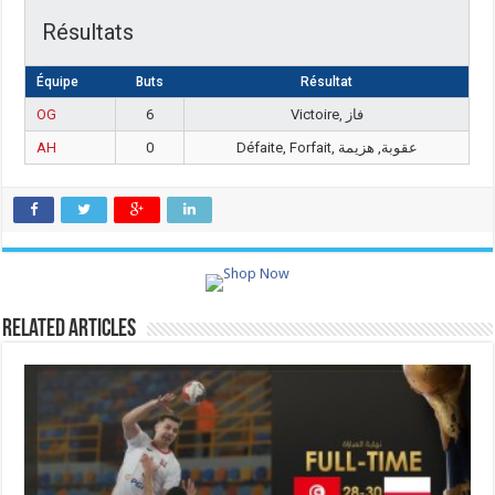
Résultats
Équipe
Buts
Résultat
OG
6
Victoire, فاز
AH
0
Défaite, Forfait, عقوبة, هزيمة
Related Articles