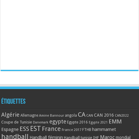
Étiquettes
CA
Algérie
CAN 2016
Allemagne
angola
CAN
Amine Bannour
CAN2022
EMM
egypte
Coupe de Tunisie
Egypte 2016
Danemark
Egypte 2021
EST
ESS
France
Espagne
hammamet
France 2017
FTHB
handball
Maroc
Handball féminin
mondial
Handball tunisie
IHF