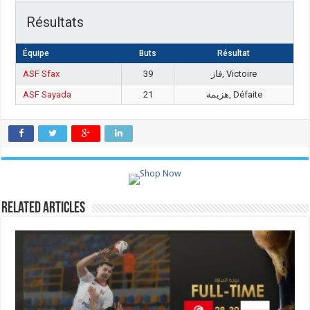
Résultats
Équipe
Buts
Résultat
ASF Sfax
39
فاز, Victoire
ASF Sayada
21
هزيمة, Défaite
Related Articles