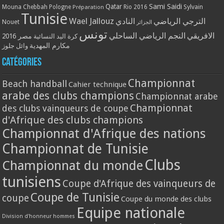
Qatar
Sami Saidi
Mouna Chebbah
Pologne
Rio 2016
Sylvain
Préparation
Tunisie
Wael Jallouz
الترجي الرياضي
النادي
Nouet
الجزائر
تونس
الافريقي
النجم الرياضي الساحلي
مصر 2016
كرة اليد النسائية
مكارم المهدية
وائل جلوز
Catégories
Championnat
Beach handball
Cahier technique
arabe des clubs champions
Championnat arabe
Championnat
des clubs vainqueurs de coupe
d'Afrique des clubs champions
Championnat d'Afrique des nations
Championnat de Tunisie
Clubs
Championnat du monde
tunisiens
Coupe d'Afrique des vainqueurs de
Coupe de Tunisie
coupe
Coupe du monde des clubs
Equipe nationale
Division d'honneur hommes