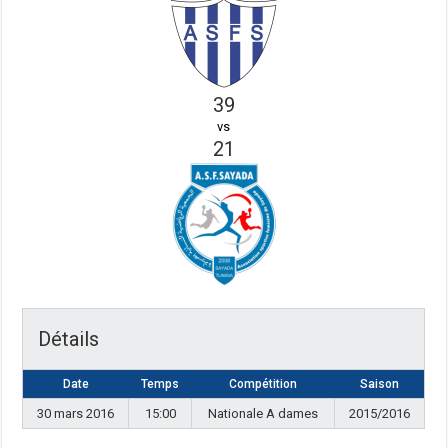
39
vs
21
Détails
Date
Temps
Compétition
Saison
30 mars 2016
15:00
Nationale A dames
2015/2016